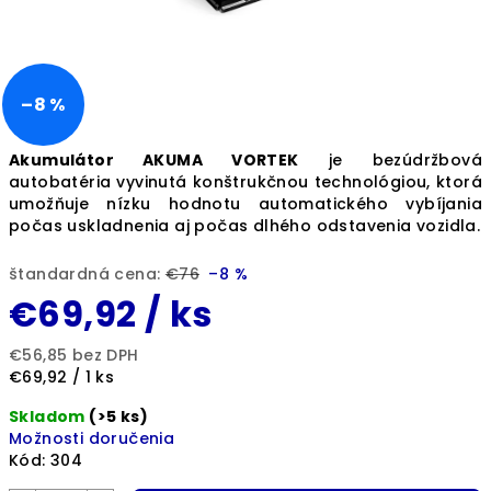
–8 %
Akumulátor AKUMA VORTEK
je bezúdržbová
autobatéria vyvinutá konštrukčnou technológiou, ktorá
umožňuje nízku hodnotu automatického vybíjania
počas uskladnenia aj počas dlhého odstavenia vozidla.
štandardná cena:
€76
–8 %
€69,92
/ ks
€56,85 bez DPH
Jednotková
€69,92 / 1 ks
cena:
Skladom
(>5 ks)
Možnosti doručenia
Kód:
304