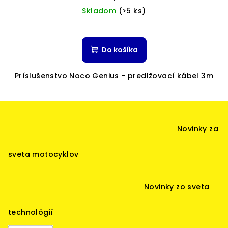
cena:
Skladom
(>5 ks)
Do košíka
Príslušenstvo Noco Genius - predlžovací kábel 3m
Z
á
Novinky za
p
ä
sveta motocyklov
t
i
Novinky zo sveta
e
technológií