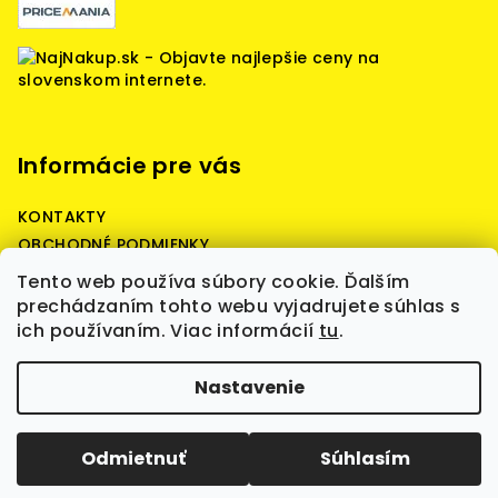
Informácie pre vás
KONTAKTY
OBCHODNÉ PODMIENKY
Reklamačné podmienky
Tento web používa súbory cookie. Ďalším
Podmienky ochrany osobných údajov
prechádzaním tohto webu vyjadrujete súhlas s
ich používaním. Viac informácií
tu
.
Copyright 2026
Battery Predaj - battery quality,
Nastavenie
štartovacie, prístrojové, záložné batérie,
nabíjačky, boostre, WET, AGM, GEL, LiFePO4, batérie
skladom, kvalita a spoľahlivosť.
. Všetky práva
vyhradené.
Upraviť nastavenie cookies
Odmietnuť
Súhlasím
Vytvoril Shoptet