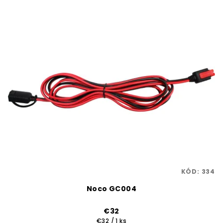
KÓD:
334
Noco GC004
€32
Jednotková
€32 / 1 ks