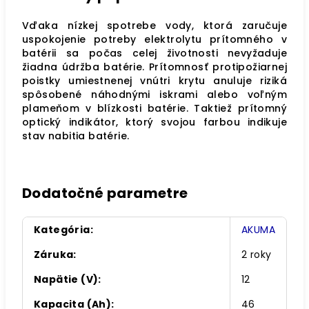
Vďaka nízkej spotrebe vody, ktorá zaručuje
uspokojenie potreby elektrolytu prítomného v
batérii sa počas celej životnosti nevyžaduje
žiadna údržba batérie. Prítomnosť protipožiarnej
poistky umiestnenej vnútri krytu anuluje riziká
spôsobené náhodnými iskrami alebo voľným
plameňom v blízkosti batérie. Taktiež prítomný
optický indikátor, ktorý svojou farbou indikuje
stav nabitia batérie.
Dodatočné parametre
Kategória
:
AKUMA
Záruka
:
2 roky
Napätie (V)
:
12
Kapacita (Ah)
:
46