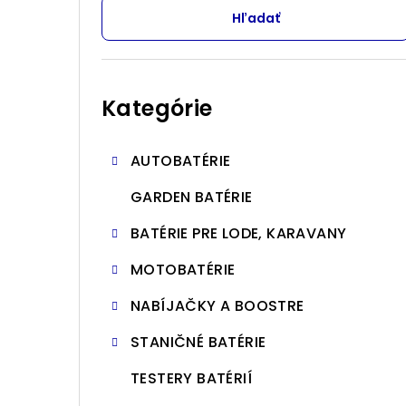
Hľadať
n
ý
Preskočiť
p
kategórie
Kategórie
a
n
AUTOBATÉRIE
e
GARDEN BATÉRIE
l
BATÉRIE PRE LODE, KARAVANY
MOTOBATÉRIE
NABÍJAČKY A BOOSTRE
STANIČNÉ BATÉRIE
TESTERY BATÉRIÍ