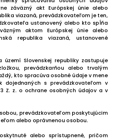
mienky spracúvania osobných údajov
vne záväzný akt Európskej únie alebo
blika viazaná, prevádzkovateľom je ten,
ádzkovateľa ustanovený alebo kto spĺňa
väzným aktom Európskej únie alebo
nská republika viazaná, ustanovené
 území Slovenskej republiky zastupuje
zložkou, prevádzkarňou alebo trvalým
 každý, kto spracúva osobné údaje v mene
ok dojednaných s prevádzkovateľom v
3 Z. z. o ochrane osobných údajov a v
u osobou, prevádzkovateľom poskytujúcim
ateľom alebo oprávnenou osobou.
skytnuté alebo sprístupnené, pričom