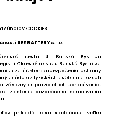
ia súborov COOKIES
nosti AEE BATTERY s.r.o.
árenská cesta 4, Banská Bystrica
gistri Okresného súdu Banská Bystrica,
mernicu za účelom zabezpečenia ochrany
ných údajov fyzických osôb nad rozsah
a záväzných pravidiel ich spracúvania.
pre zaistenie bezpečného spracúvania
.o.
eľov prikladá naša spoločnosť veľkú