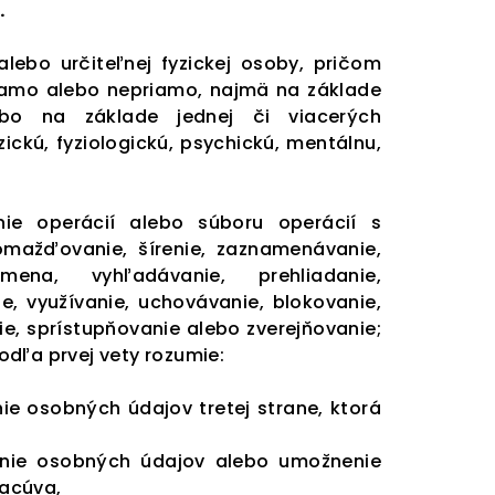
.
lebo určiteľnej fyzickej osoby, pričom
iamo alebo nepriamo, najmä na základe
lebo na základe jednej či viacerých
yzickú, fyziologickú, psychickú, mentálnu,
ie operácií alebo súboru operácií s
omažďovanie, šírenie, zaznamenávanie,
ena, vyhľadávanie, prehliadanie,
, využívanie, uchovávanie, blokovanie,
ie, sprístupňovanie alebo zverejňovanie;
dľa prvej vety rozumie:
 osobných údajov tretej strane, ktorá
nie osobných údajov alebo umožnenie
racúva,