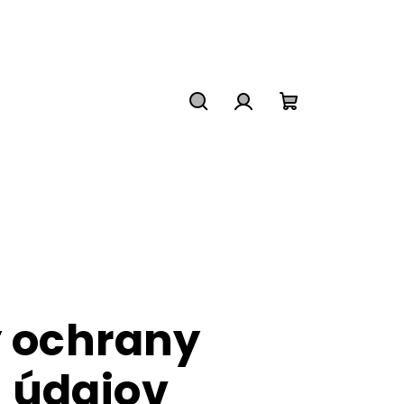
Hľadať
Prihlásenie
Nákupný
košík
 ochrany
 údajov