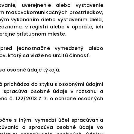
vanie, uverejnenie alebo vystavenie
vom masovokomunikačných prostriedkov,
jným vykonaním alebo vystavením diela,
zname, v registri alebo v operáte, ich
erejne prístupnom mieste.
opred jednoznačne vymedzený alebo
 ktorý sa viaže na určitú činnosť.
 sa osobné údaje týkajú.
á prichádza do styku s osobnými údajmi
á spracúva osobné údaje v rozsahu a
a č. 122/2013 Z. z. o ochrane osobných
očne s inými vymedzí účel spracúvania
acúvania a spracúva osobné údaje vo