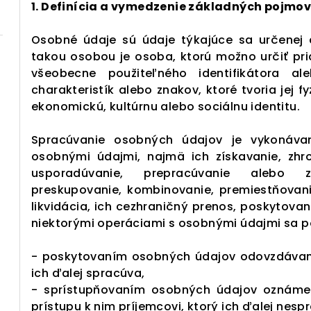
1. Definícia a vymedzenie základných pojmov
Osobné údaje sú údaje týkajúce sa určenej a
takou osobou je osoba, ktorú možno určiť pr
všeobecne použiteľného identifikátora a
charakteristík alebo znakov, ktoré tvoria jej f
ekonomickú, kultúrnu alebo sociálnu identitu.
Spracúvanie osobných údajov je vykonávan
osobnými údajmi, najmä ich získavanie, zhr
usporadúvanie, prepracúvanie alebo zm
preskupovanie, kombinovanie, premiestňovanie
likvidácia, ich cezhraničný prenos, poskytovan
niektorými operáciami s osobnými údajmi sa po
- poskytovaním osobných údajov odovzdávanie
ich ďalej spracúva,
- sprístupňovaním osobných údajov oznáme
prístupu k nim príjemcovi, ktorý ich ďalej nesp