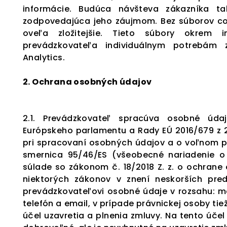
informácie. Budúca návšteva zákazníka t
zodpovedajúca jeho záujmom. Bez súborov coo
oveľa zložitejšie. Tieto súbory okrem 
prevádzkovateľa individuálnym potrebám 
Analytics.
2. Ochrana osobných údajov
2.1. Prevádzkovateľ spracúva osobné úda
Európskeho parlamentu a Rady EÚ 2016/679 z 2
pri spracovaní osobných údajov a o voľnom p
smernica 95/46/ES (všeobecné nariadenie 
súlade so zákonom č. 18/2018 Z. z. o ochran
niektorých zákonov v znení neskorších pred
prevádzkovateľovi osobné údaje v rozsahu: me
telefón a email, v prípade právnickej osoby ti
účel uzavretia a plnenia zmluvy. Na tento úče