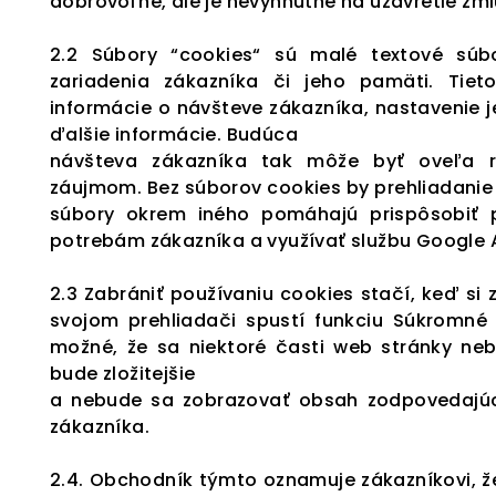
dobrovoľné, ale je nevyhnutné na uzavretie zml
2.2 Súbory “cookies“ sú malé textové súb
zariadenia zákazníka či jeho pamäti. Ti
informácie o návšteve zákazníka, nastavenie je
ďalšie informácie. Budúca
návšteva zákazníka tak môže byť oveľa r
záujmom. Bez súborov cookies by prehliadanie w
súbory okrem iného pomáhajú prispôsobiť 
potrebám zákazníka a využívať službu Google A
2.3 Zabrániť používaniu cookies stačí, keď si
svojom prehliadači spustí funkciu Súkromné 
možné, že sa niektoré časti web stránky neb
bude zložitejšie
a nebude sa zobrazovať obsah zodpovedajúc
zákazníka.
2.4. Obchodník týmto oznamuje zákazníkovi, že