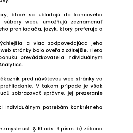
uvy.
ory, ktoré sa ukladajú do koncového
eto súbory webu umožňujú zaznamenať
ho prehliadača, jazyk, ktorý preferuje a
ýchlejšia a viac zodpovedajúca jeho
eb stránky bolo oveľa zložitejšie. Tieto
ponuku prevádzkovateľa individuálnym
nalytics.
 zákazník pred návštevou web stránky vo
prehliadanie. V takom prípade je však
udú zobrazovať správne, jej prezeranie
i individuálnym potrebám konkrétneho
 zmysle ust. § 10 ods. 3 písm. b) zákona