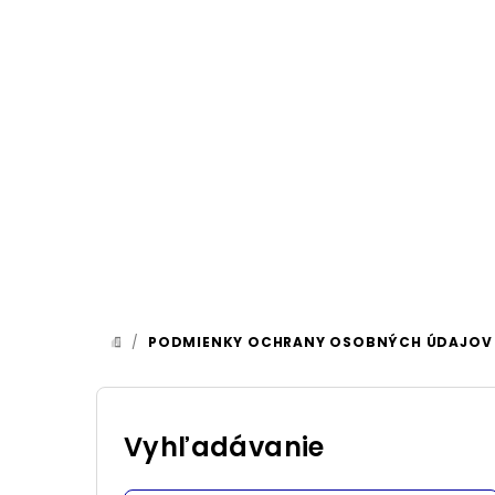
Prejsť
na
obsah
/
PODMIENKY OCHRANY OSOBNÝCH ÚDAJOV
DOMOV
B
o
Vyhľadávanie
č