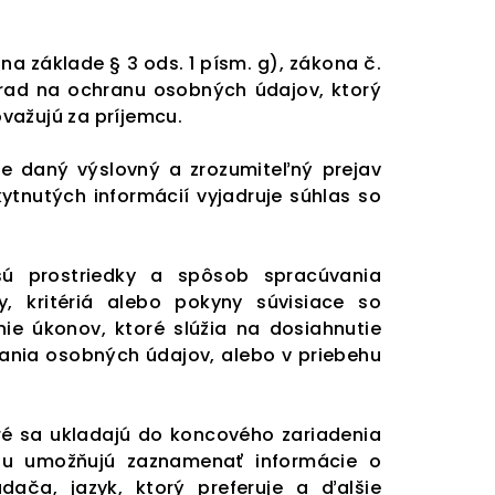
a základe § 3 ods. 1 písm. g), zákona č.
Úrad na ochranu osobných údajov, ktorý
važujú za príjemcu.
e daný výslovný a zrozumiteľný prejav
tnutých informácií vyjadruje súhlas so
ú prostriedky a spôsob spracúvania
, kritériá alebo pokyny súvisiace so
e úkonov, ktoré slúžia na dosiahnutie
ania osobných údajov, alebo v priebehu
ré sa ukladajú do koncového zariadenia
ebu umožňujú zaznamenať informácie o
dača, jazyk, ktorý preferuje a ďalšie