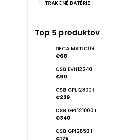
TRAKČNÉ BATÉRIE
Top 5 produktov
DECA MATIC119
€68
CSB EVH12240
€90
CSB GPL12800 I
€229
CSB GPL121000 I
€340
CSB GP12650 I
€175