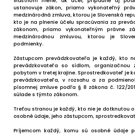
vlastnom mene; ak účel, prípadne aj pod
ustanovuje zákon, priamo vykonateľný prá
medzinárodná zmluva, ktorou je Slovenská repu
kto je na plnenie účelu spracúvania za prev
zákonom, priamo vykonateľným právne zá
medzinárodnou zmluvou, ktorou je Slove
podmienky.
Zástupcom prevádzkovateľa je každý, kto na
prevádzkovateľa so sídlom, organizačnou 
pobytom v tretej krajine. Sprostredkovateľ je
prevádzkovateľa, v rozsahu a za podmien
písomnej zmluve podľa § 8 zákona č. 122/201
súlade s týmto zákonom.
Treťou stranou je každý, kto nie je dotknuto
osobné údaje, jeho zástupcom, sprostredkov
Príjemcom každý, komu sú osobné údaje po