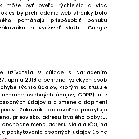
ak môže byť oveľa rýchlejšia a viac
kies by prehliadanie web stránky bolo
iného pomáhajú prispôsobiť ponuku
zákazníka a využívať službu Google
je užívateľa v súlade s Nariadením
7. apríla 2016 o ochrane fyzických osôb
ohybe týchto údajov, ktorým sa zrušuje
o ochrane osobných údajov, GDPR) a v
e osobných údajov a o zmene a doplnení
pisov. Zákazník dobrovoľne poskytuje
no, priezvisko, adresu trvalého pobytu,
ež obchodné meno, adresu sídla a IČO, na
l je poskytovanie osobných údajov úplne