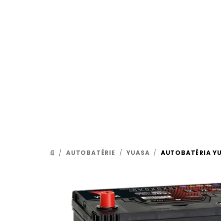
Prejsť
na
obsah
/
AUTOBATÉRIE
/
YUASA
/
AUTOBATÉRIA YU
DOMOV