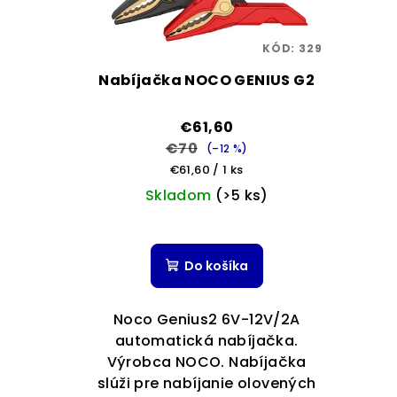
KÓD:
329
Nabíjačka NOCO GENIUS G2
€61,60
€70
(–12 %)
Jednotková
€61,60 / 1 ks
cena:
Skladom
(>5 ks)
Do košíka
Noco Genius2 6V-12V/2A
automatická nabíjačka.
Výrobca NOCO. Nabíjačka
slúži pre nabíjanie olovených