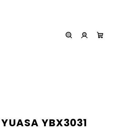
Hľadať
Prihlásenie
Nákupný
košík
 YUASA YBX3031