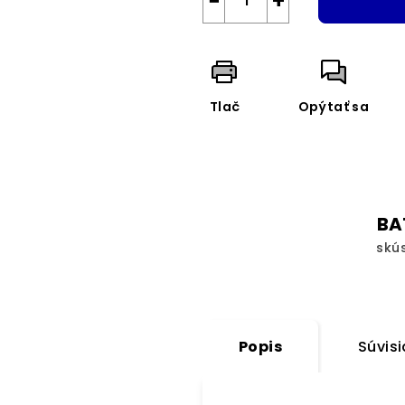
−
+
Tlač
Opýtať sa
BA
skú
Popis
Súvisi