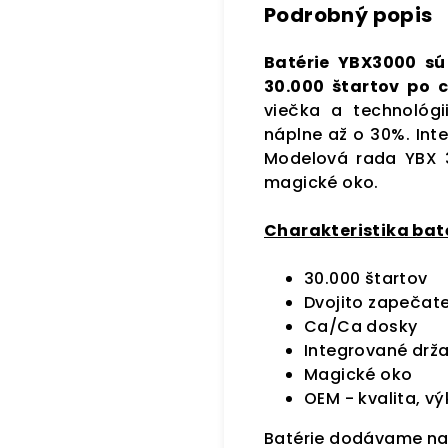
Podrobný popis
Batérie YBX3000 sú
30.000 štartov po c
viečka a technológi
náplne až o 30%. Int
Modelová rada YBX 3
magické oko.
Charakteristika baté
30.000 štartov
Dvojito zapečate
Ca/Ca dosky
Integrované drž
Magické oko
OEM - kvalita, vý
Batérie dodávame nal