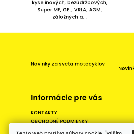
kyselinových, bezúdržbových,
Super MF, GEL, VRLA, AGM,
záložných a...
Z
á
p
Novinky za sveta motocyklov
Novink
ä
t
i
Informácie pre vás
e
KONTAKTY
OBCHODNÉ PODMIENKY
Reklamačné podmienky
Tento web používa súbory cookie. Ďalším