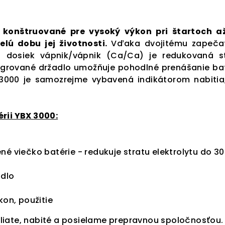
 konštruované pre vysoký výkon pri štartoch a
elú dobu jej životnosti.
Vďaka dvojitému zapeča
i dosiek vápnik/vápnik (Ca/Ca) je redukovaná s
egrované držadlo umožňuje pohodlné prenášanie bat
000 je samozrejme vybavená indikátorom nabitia,
rii YBX 3000:
né viečko batérie - redukuje stratu elektrolytu do 3
adlo
kon, použitie
iate, nabité a posielame prepravnou spoločnosťou.