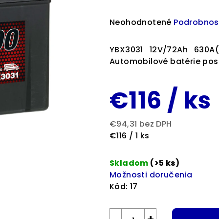
Priemerné
Neohodnotené
Podrobnos
hodnotenie
produktu
YBX3031 12V/72Ah 630A(
je
Automobilové batérie pos
0,0
z
€116
/ ks
5
hviezdičiek.
€94,31 bez DPH
Jednotková
€116 / 1 ks
cena:
Skladom
(>5 ks)
Možnosti doručenia
Kód:
17