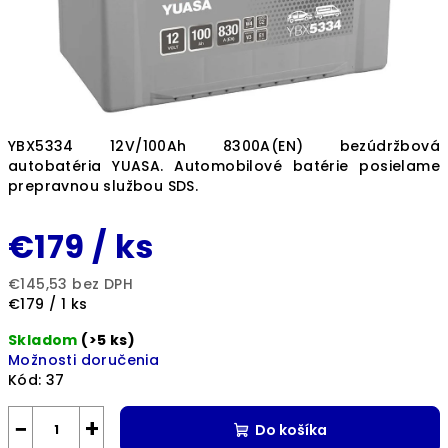
YBX5334 12V/100Ah 8300A(EN) bezúdržbová
autobatéria YUASA. Automobilové batérie posielame
prepravnou službou SDS.
€179
/ ks
€145,53 bez DPH
Jednotková
€179 / 1 ks
cena:
Skladom
(>5 ks)
Možnosti doručenia
Kód:
37
−
+
Do košíka