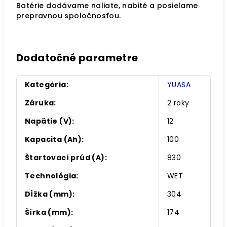
Batérie dodávame naliate, nabité a posielame
prepravnou spoločnosťou.
Dodatočné parametre
Kategória
:
YUASA
Záruka
:
2 roky
Napätie (V)
:
12
Kapacita (Ah)
:
100
Štartovací prúd (A)
:
830
Technológia
:
WET
Dĺžka (mm)
:
304
Šírka (mm)
:
174