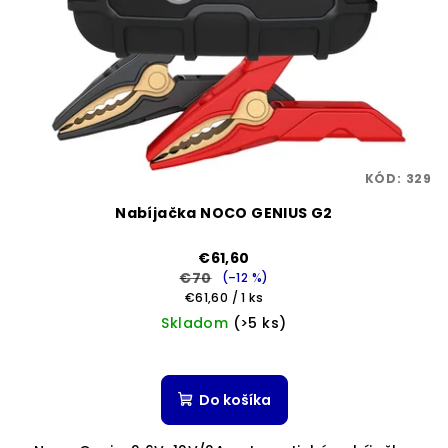
KÓD:
329
Nabíjačka NOCO GENIUS G2
€61,60
€70
(–12 %)
Jednotková
€61,60 / 1 ks
cena:
Skladom
(>5 ks)
Do košíka