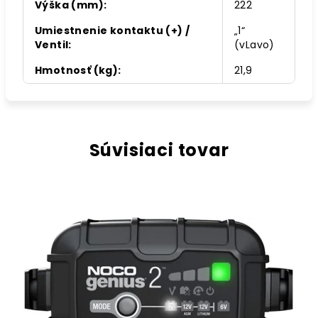
Výška (mm)
:
222
Umiestnenie kontaktu (+) /
„1“
Ventil
:
(vLavo)
Hmotnosť (kg)
:
21,9
Súvisiaci tovar