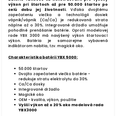
výkon pri štartoch až pre 50.000 štartov po
celú dobu jej životnosti.
Vďaka dvojitému
zapečateniu viečka a technológii dosiek
vápnik/vápnik (Ca/Ca) je redukovaná strata
náplne až o 30%. Integrované držadlo umožňuje
pohodlné prenášanie batérie. Oproti modelovej
rade YBX 3000 má navýšený výkon štartovací
výkon. Batéria je samozrejme vybavená
indikátorom nabitia, tzv. magické oko.
Charakteristika batérii YBX 5000:
50.000 štartov
Dvojito zapečatené viečko batérie -
redukuje stratu elektrolytu do 30%
Ca/Ca dosky
Integrované držadlo
Magické oko
OEM - kvalita, výkon, použitie
Vyšší výkon až o 20% ako modelová rada
YBX3000