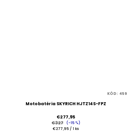
KÓD:
459
Motobatéria SKYRICH HJTZ14S-FPZ
€277,95
€327
(–15 %)
Jednotková
€277,95 / 1 ks