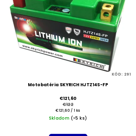
KÓD:
291
Motobatéria SKYRICH HJTZ14S-FP
€121,60
€122
Jednotková
€121,60 / 1 ks
cena:
Skladom
(>5 ks)
Priemerné
hodnotenie