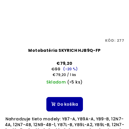
KÓD:
277
Motobatéria SKYRICH HJB9Q-FP
€79,20
€99
(–20 %)
Jednotková
€79,20 / 1 ks
cena:
Skladom
(>5 ks)
Do košíka
Nahradzuje tieto modely: YB7-A, YB9A-A, YB9-B, 12N7-
4A, 12N7-4B, 12N9-4B-1, YB7L-B, YB9L-A2, YB9L-B, 12N7-