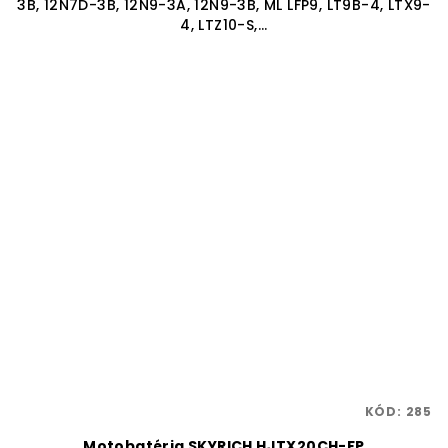
3B, 12N7D-3B, 12N9-3A, 12N9-3B, ML LFP9, LT9B-4, LTX9-
4, LTZ10-S,...
KÓD:
285
Motobatéria SKYRICH HJTX20CH-FP