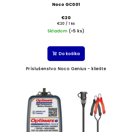
Noco GC001
€20
Jednotková
€20 / 1 ks
cena:
Skladom
(>5 ks)
Do košíka
Príslušenstvo Noco Genius - kliešte