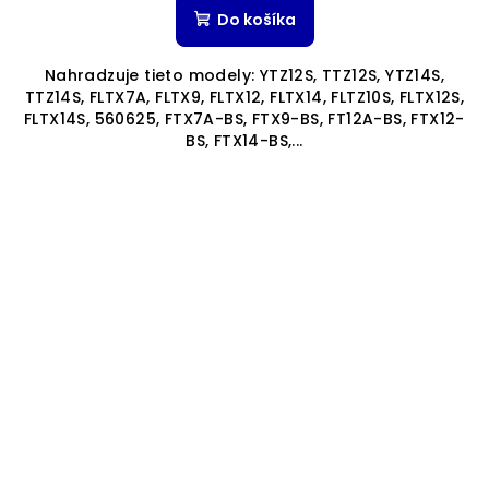
produktu
Do košíka
je
5,0
Nahradzuje tieto modely: YTZ12S, TTZ12S, YTZ14S,
z
TTZ14S, FLTX7A, FLTX9, FLTX12, FLTX14, FLTZ10S, FLTX12S,
5
FLTX14S, 560625, FTX7A-BS, FTX9-BS, FT12A-BS, FTX12-
hviezdičiek.
BS, FTX14-BS,...