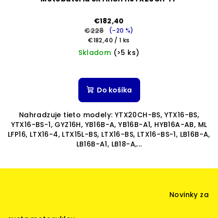
€182,40
€228
(–20 %)
Jednotková
€182,40 / 1 ks
cena:
Skladom
(>5 ks)
Priemerné
hodnotenie
produktu
Do košíka
je
5,0
Nahradzuje tieto modely: YTX20CH-BS, YTX16-BS,
z
YTX16-BS-1, GYZ16H, YB16B-A, YB16B-A1, HYB16A-AB, ML
5
LFP16, LTX16-4, LTX15L-BS, LTX16-BS, LTX16-BS-1, LB16B-A,
hviezdičiek.
LB16B-A1, LB18-A,...
Z
á
Novinky za
p
ä