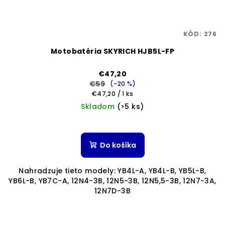
KÓD:
276
Motobatéria SKYRICH HJB5L-FP
€47,20
€59
(–20 %)
Jednotková
€47,20 / 1 ks
cena:
Skladom
(>5 ks)
Priemerné
hodnotenie
produktu
Do košíka
je
5,0
Nahradzuje tieto modely: YB4L-A, YB4L-B, YB5L-B,
z
YB6L-B, YB7C-A, 12N4-3B, 12N5-3B, 12N5,5-3B, 12N7-3A,
5
12N7D-3B
hviezdičiek.