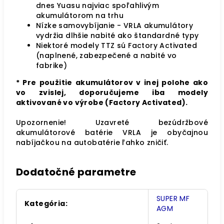
dnes Yuasu najviac spoľahlivým
akumulátorom na trhu
Nízke samovybíjanie - VRLA akumulátory
vydržia dlhšie nabité ako štandardné typy
Niektoré modely TTZ sú Factory Activated
(naplnené, zabezpečené a nabité vo
fabrike)
* Pre použitie akumulátorov v inej polohe ako
vo zvislej, doporučujeme iba modely
aktivované vo výrobe (Factory Activated).
Upozornenie! Uzavreté bezúdržbové
akumulátorové batérie VRLA je obyčajnou
nabíjačkou na autobatérie ľahko zničiť.
Dodatočné parametre
SUPER MF
Kategória
:
AGM