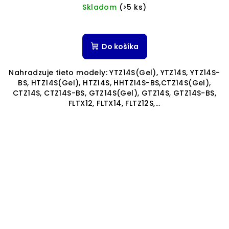
cena:
Skladom
(>5 ks)
Priemerné
hodnotenie
produktu
Do košíka
je
5,0
Nahradzuje tieto modely: YTZ14S(Gel), YTZ14S, YTZ14S-
z
BS, HTZ14S(Gel), HTZ14S, HHTZ14S-BS,CTZ14S(Gel),
5
CTZ14S, CTZ14S-BS, GTZ14S(Gel), GTZ14S, GTZ14S-BS,
hviezdičiek.
FLTX12, FLTX14, FLTZ12S,...