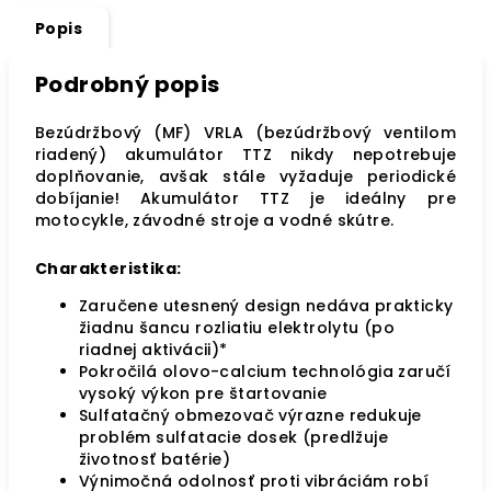
Popis
Podrobný popis
Bezúdržbový (MF) VRLA (bezúdržbový ventilom
riadený) akumulátor TTZ nikdy nepotrebuje
doplňovanie, avšak stále vyžaduje periodické
dobíjanie! Akumulátor TTZ je ideálny pre
motocykle, závodné stroje a vodné skútre.
Charakteristika:
Zaručene utesnený design nedáva prakticky
žiadnu šancu rozliatiu elektrolytu (po
riadnej aktivácii)*
Pokročilá olovo-calcium technológia zaručí
vysoký výkon pre štartovanie
Sulfatačný obmezovač výrazne redukuje
problém sulfatacie dosek (predlžuje
životnosť batérie)
Výnimočná odolnosť proti vibráciám robí