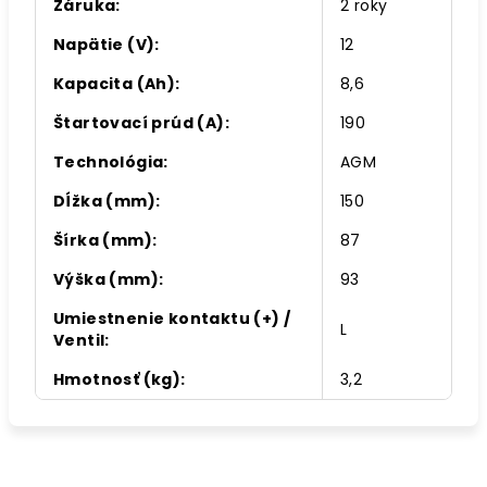
Záruka
:
2 roky
Napätie (V)
:
12
Kapacita (Ah)
:
8,6
Štartovací prúd (A)
:
190
Technológia
:
AGM
Dĺžka (mm)
:
150
Šírka (mm)
:
87
Výška (mm)
:
93
Umiestnenie kontaktu (+) /
L
Ventil
:
Hmotnosť (kg)
:
3,2