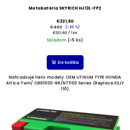
Motobatéria SKYRICH HJ13L-FPZ
€321,60
€402
(–20 %)
Jednotková
€321,60 / 1 ks
cena:
Skladom
(>5 ks)
Priemerné
hodnotenie
produktu
Do košíka
je
5,0
Nahradzuje tieto modely: OEM LITHIUM TYPE HONDA
z
Africa Twin/ CBR1000-RR/NT1100 Series (Replace EILLY
5
110)
hviezdičiek.