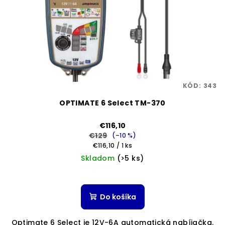
KÓD:
343
OPTIMATE 6 Select TM-370
€116,10
€129
(–10 %)
Jednotková
€116,10 / 1 ks
cena:
Skladom
(>5 ks)
Do košíka
Optimate 6 Select je 12V-6A automatická nabíjačka.