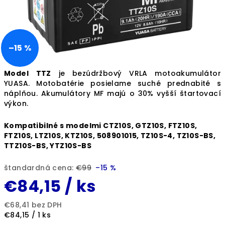
–15 %
Model
TTZ
je bezúdržbový VRLA motoakumulátor
YUASA. Motobatérie posielame suché prednabité s
náplňou. Akumulátory MF majú o 30% vyšší štartovací
výkon.
Kompatibilné s modelmi CTZ10S, GTZ10S, FTZ10S,
FTZ10S, LTZ10S, KTZ10S, 508901015, TZ10S-4, TZ10S-BS,
TTZ10S-BS, YTZ10S-BS
štandardná cena:
€99
–15 %
€84,15
/ ks
€68,41 bez DPH
Jednotková
€84,15 / 1 ks
cena: