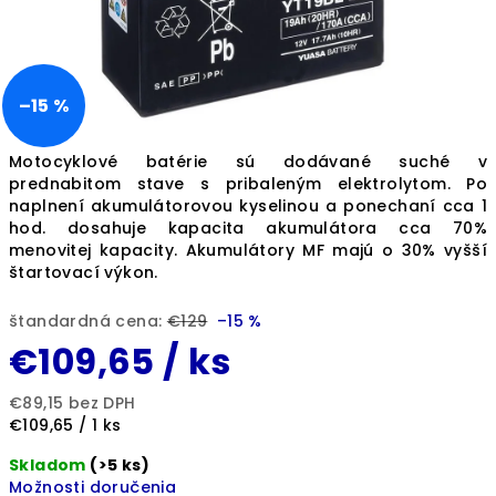
–15 %
Motocyklové batérie sú dodávané suché v
prednabitom stave s pribaleným elektrolytom. Po
naplnení akumulátorovou kyselinou a ponechaní cca 1
hod. dosahuje kapacita akumulátora cca 70%
menovitej kapacity. Akumulátory MF majú o 30% vyšší
štartovací výkon.
štandardná cena:
€129
–15 %
€109,65
/ ks
€89,15 bez DPH
Jednotková
€109,65 / 1 ks
cena:
Skladom
(>5 ks)
Možnosti doručenia