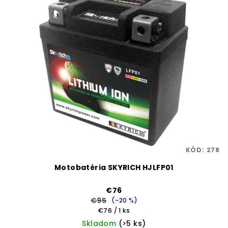
KÓD:
278
Motobatéria SKYRICH HJLFP01
€76
€95
(–20 %)
Jednotková
€76 / 1 ks
cena:
Skladom
(>5 ks)