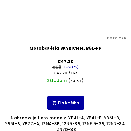
KÓD:
276
Motobatéria SKYRICH HJB5L-FP
€47,20
€59
(–20 %)
Jednotková
€47,20 / 1 ks
cena:
Skladom
(>5 ks)
Priemerné
hodnotenie
produktu
Do košíka
je
5,0
Nahradzuje tieto modely: YB4L-A, YB4L-B, YB5L-B,
z
YB6L-B, YB7C-A, 12N4-3B, 12N5-3B, 12N5,5-3B, 12N7-3A,
5
12N7D-3B
hviezdičiek.