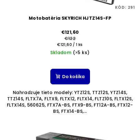
KÓD:
291
Motobatéria SKYRICH HJTZ14S-FP
€121,60
€122
Jednotková
€121,60 / 1 ks
cena:
Skladom
(>5 ks)
Priemerné
hodnotenie
produktu
Do košíka
je
5,0
Nahradzuje tieto modely: YTZ12S, TTZ12S, YTZ14S,
z
TTZ14S, FLTX7A, FLTX9, FLTX12, FLTX14, FLTZ10S, FLTX12S,
5
FLTX14S, 560625, FTX7A-BS, FTX9-BS, FT12A-BS, FTX12-
hviezdičiek.
BS, FTX14-BS,...