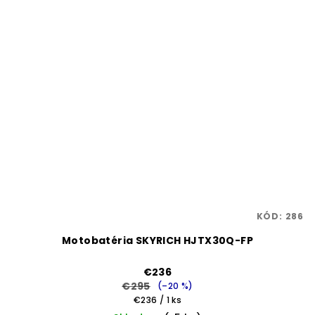
KÓD:
286
Motobatéria SKYRICH HJTX30Q-FP
€236
€295
(–20 %)
Jednotková
€236 / 1 ks
cena: