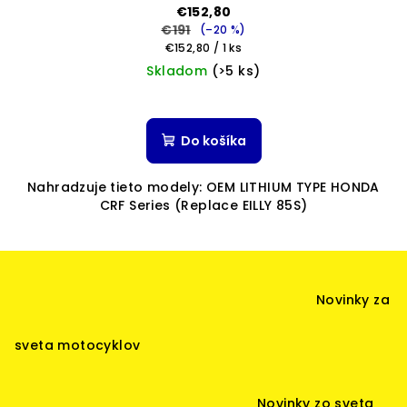
€152,80
€191
(–20 %)
Jednotková
€152,80 / 1 ks
cena:
Skladom
(>5 ks)
Priemerné
hodnotenie
produktu
Do košíka
je
5,0
Nahradzuje tieto modely: OEM LITHIUM TYPE HONDA
z
CRF Series (Replace EILLY 85S)
5
hviezdičiek.
Z
á
Novinky za
p
ä
sveta motocyklov
t
i
Novinky zo sveta