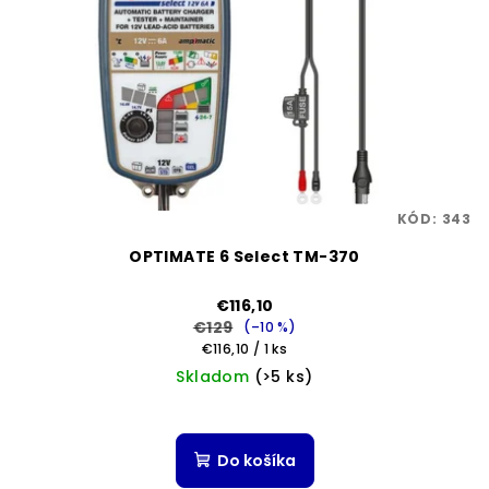
KÓD:
343
OPTIMATE 6 Select TM-370
€116,10
€129
(–10 %)
Jednotková
€116,10 / 1 ks
cena:
Skladom
(>5 ks)
Do košíka