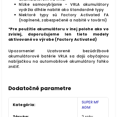
Nízke samovybíjanie - VRLA akumulátory
vydržia dlhšie nabité ako štandardné typy
Niektoré typy sú Factory Activated FA
(naplnené, zabezpečené a nabité v továrni)
*Pre použitie akumulátoru v inej polohe ako vo
zvislej, doporučujeme len tieto modely
aktivované vo výrobe (Factory Activated)
Upozornenie! Uzatvorené bezúdržbové
akumulátorové batérie VRLA sa dajú obyčajnou
nabíjačkou na automobilové akumulátory ľahko
zničiť.
Dodatočné parametre
SUPER MF
Kategória
:
AGM
Záruka
:
2 roky