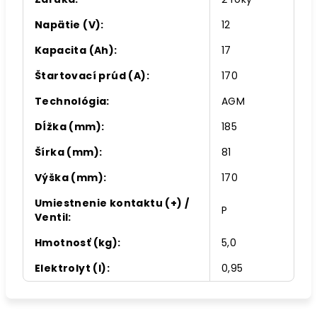
Napätie (V)
:
12
Kapacita (Ah)
:
17
Štartovací prúd (A)
:
170
Technológia
:
AGM
Dĺžka (mm)
:
185
Šírka (mm)
:
81
Výška (mm)
:
170
Umiestnenie kontaktu (+) /
P
Ventil
:
Hmotnosť (kg)
:
5,0
Elektrolyt (l)
:
0,95