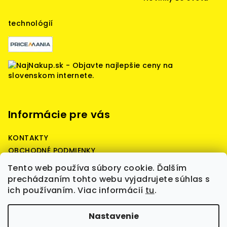
e
technológií
Informácie pre vás
KONTAKTY
OBCHODNÉ PODMIENKY
Reklamačné podmienky
Tento web používa súbory cookie. Ďalším
Podmienky ochrany osobných údajov
prechádzaním tohto webu vyjadrujete súhlas s
ich používaním. Viac informácií
tu
.
Copyright 2026
Battery Predaj - battery quality,
Nastavenie
štartovacie, prístrojové, záložné batérie,
nabíjačky, boostre, WET, AGM, GEL, LiFePO4, batérie