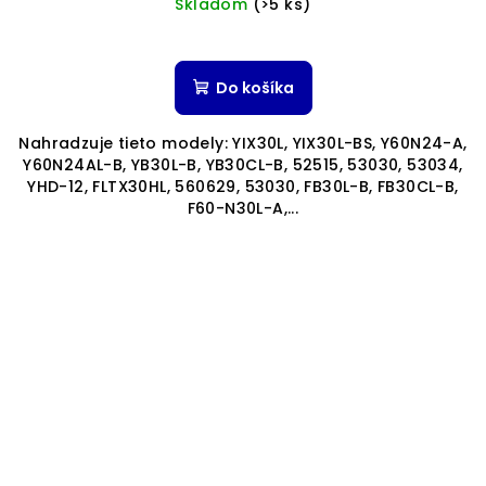
Skladom
(>5 ks)
Do košíka
Nahradzuje tieto modely: YIX30L, YIX30L-BS, Y60N24-A,
Y60N24AL-B, YB30L-B, YB30CL-B, 52515, 53030, 53034,
YHD-12, FLTX30HL, 560629, 53030, FB30L-B, FB30CL-B,
F60-N30L-A,...