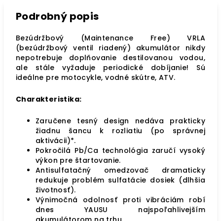
Podrobný popis
Bezúdržbový (Maintenance Free) VRLA
(bezúdržbový ventil riadený) akumulátor nikdy
nepotrebuje doplňovanie destilovanou vodou,
ale stále vyžaduje periodické dobíjanie! Sú
ideálne pre motocykle, vodné skútre, ATV.
Charakteristika:
Zaručene tesný design nedáva prakticky
žiadnu šancu k rozliatiu (po správnej
aktivácii)*.
Pokročilá Pb/Ca technológia zaručí vysoký
výkon pre štartovanie.
Antisulfatačný omedzovač dramaticky
redukuje problém sulfatácie dosiek (dlhšia
životnosť).
Výnimočná odolnosť proti vibráciám robí
dnes YAUSU najspoľahlivejším
akumulátorom na trhu.