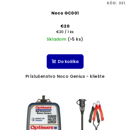
KÓD:
331
Noco GC001
€20
Jednotková
€20 / 1 ks
cena:
Skladom
(>5 ks)
Do košíka
Príslušenstvo Noco Genius - kliešte