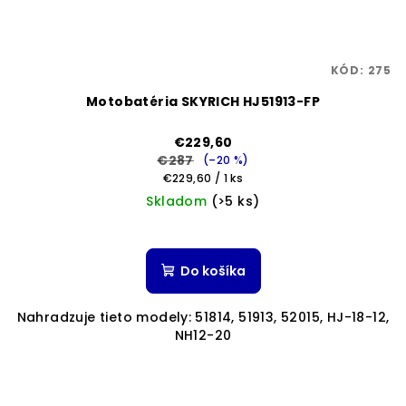
KÓD:
275
Motobatéria SKYRICH HJ51913-FP
€229,60
€287
(–20 %)
Jednotková
€229,60 / 1 ks
cena:
Skladom
(>5 ks)
Priemerné
hodnotenie
produktu
Do košíka
je
5,0
Nahradzuje tieto modely: 51814, 51913, 52015, HJ-18-12,
z
NH12-20
5
hviezdičiek.