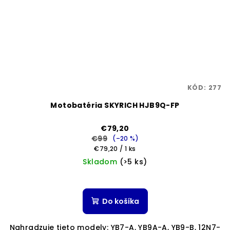
KÓD:
277
Motobatéria SKYRICH HJB9Q-FP
€79,20
€99
(–20 %)
Jednotková
€79,20 / 1 ks
cena:
Skladom
(>5 ks)
Do košíka
Nahradzuje tieto modely: YB7-A, YB9A-A, YB9-B, 12N7-