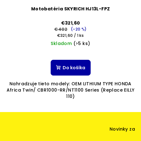
Motobatéria SKYRICH HJ13L-FPZ
€321,60
€402
(–20 %)
Jednotková
€321,60 / 1 ks
cena:
Skladom
(>5 ks)
Priemerné
hodnotenie
produktu
Do košíka
je
5,0
Nahradzuje tieto modely: OEM LITHIUM TYPE HONDA
z
Africa Twin/ CBR1000-RR/NT1100 Series (Replace EILLY
5
110)
hviezdičiek.
Z
á
Novinky za
p