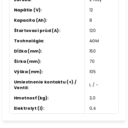
Napätie (V)
:
12
Kapacita (Ah)
:
8
Štartovací prúd (A)
:
120
Technológia
:
AGM
Dĺžka (mm)
:
150
Šírka (mm)
:
70
Výška (mm)
:
105
Umiestnenie kontaktu (+) /
L / -
Ventil
:
Hmotnosť (kg)
:
3,0
Elektrolyt (l)
:
0,4