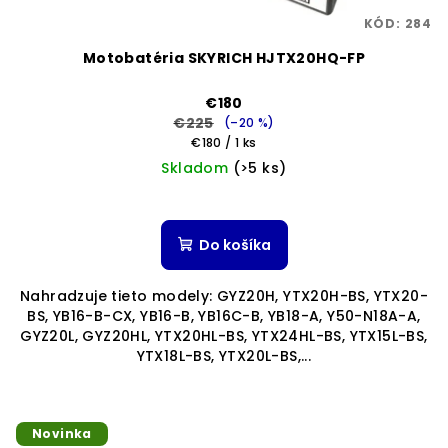
KÓD:
284
Motobatéria SKYRICH HJTX20HQ-FP
€180
€225
(–20 %)
Jednotková
€180 / 1 ks
cena:
Skladom
(>5 ks)
Priemerné
hodnotenie
produktu
Do košíka
je
5,0
Nahradzuje tieto modely: GYZ20H, YTX20H-BS, YTX20-
z
BS, YB16-B-CX, YB16-B, YB16C-B, YB18-A, Y50-N18A-A,
5
GYZ20L, GYZ20HL, YTX20HL-BS, YTX24HL-BS, YTX15L-BS,
hviezdičiek.
YTX18L-BS, YTX20L-BS,...
Novinka