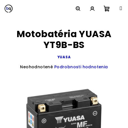
Prejsť
na
obsah
Nákup
Hľadať
Prihlásenie
Motobatéria YUASA
košík
YT9B-BS
YUASA
Priemerné
Neohodnotené
Podrobnosti hodnotenia
hodnotenie
produktu
je
0,0
z
5
hviezdičiek.