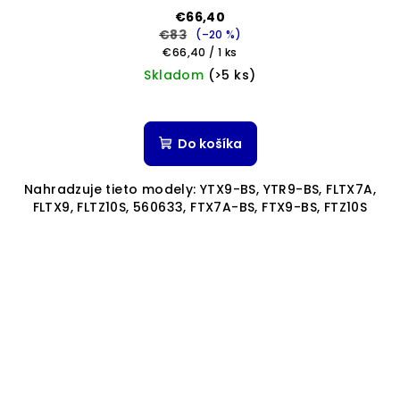
€66,40
€83
(–20 %)
Jednotková
€66,40 / 1 ks
cena:
Skladom
(>5 ks)
Do košíka
Nahradzuje tieto modely: YTX9-BS, YTR9-BS, FLTX7A,
FLTX9, FLTZ10S, 560633, FTX7A-BS, FTX9-BS, FTZ10S