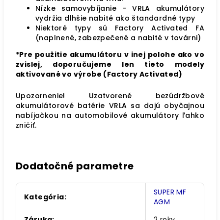
Nízke samovybíjanie - VRLA akumulátory
vydržia dlhšie nabité ako štandardné typy
Niektoré typy sú Factory Activated FA
(naplnené, zabezpečené a nabité v továrni)
*Pre použitie akumulátoru v inej polohe ako vo
zvislej, doporučujeme len tieto modely
aktivované vo výrobe (Factory Activated)
Upozornenie! Uzatvorené bezúdržbové
akumulátorové batérie VRLA sa dajú obyčajnou
nabíjačkou na automobilové akumulátory ľahko
zničiť.
Dodatočné parametre
SUPER MF
Kategória
:
AGM
Záruka
:
2 roky