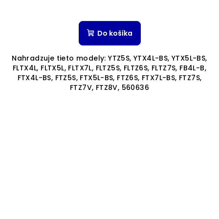
Priemerné
hodnotenie
produktu
Do košíka
je
5,0
Nahradzuje tieto modely: YTZ5S, YTX4L-BS, YTX5L-BS,
z
FLTX4L, FLTX5L, FLTX7L, FLTZ5S, FLTZ6S, FLTZ7S, FB4L-B,
5
FTX4L-BS, FTZ5S, FTX5L-BS, FTZ6S, FTX7L-BS, FTZ7S,
hviezdičiek.
FTZ7V, FTZ8V, 560636