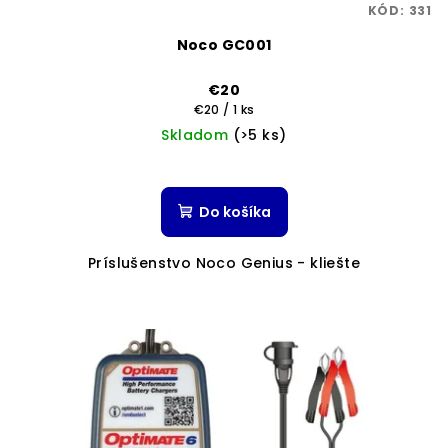
KÓD:
331
Noco GC001
€20
Jednotková
€20 / 1 ks
cena:
Skladom
(>5 ks)
Do košíka
Príslušenstvo Noco Genius - kliešte