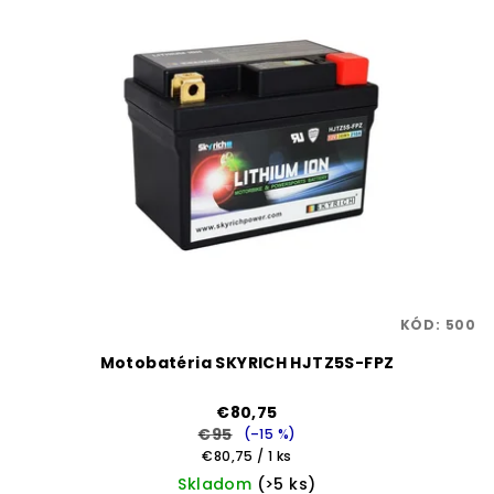
KÓD:
500
Motobatéria SKYRICH HJTZ5S-FPZ
€80,75
€95
(–15 %)
Jednotková
€80,75 / 1 ks
cena:
Skladom
(>5 ks)