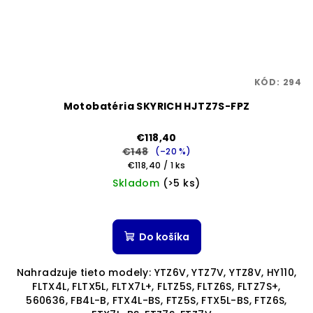
KÓD:
294
Motobatéria SKYRICH HJTZ7S-FPZ
€118,40
€148
(–20 %)
Jednotková
€118,40 / 1 ks
cena:
Skladom
(>5 ks)
Priemerné
hodnotenie
produktu
Do košíka
je
5,0
Nahradzuje tieto modely: YTZ6V, YTZ7V, YTZ8V, HY110,
z
FLTX4L, FLTX5L, FLTX7L+, FLTZ5S, FLTZ6S, FLTZ7S+,
5
560636, FB4L-B, FTX4L-BS, FTZ5S, FTX5L-BS, FTZ6S,
hviezdičiek.