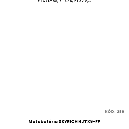
FTX7L-BS, FTZ7S, FTZ7V,...
KÓD:
289
Motobatéria SKYRICH HJTX9-FP