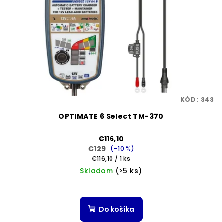
KÓD:
343
OPTIMATE 6 Select TM-370
€116,10
€129
(–10 %)
Jednotková
€116,10 / 1 ks
cena:
Skladom
(>5 ks)
Do košíka