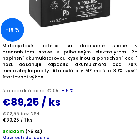
–15 %
Motocyklové batérie sú dodávané suché v
prednabitom stave s pribaleným elektrolytom. Po
naplnení akumulátorovou kyselinou a ponechaní cca 1
hod. dosahuje kapacita akumulátora cca 70%
menovitej kapacity. Akumulátory MF majú o 30% vyšší
štartovací výkon.
štandardná cena:
€105
–15 %
€89,25
/ ks
€72,56 bez DPH
Jednotková
€89,25 / 1 ks
cena:
Skladom
(>5 ks)
Možnosti doručenia