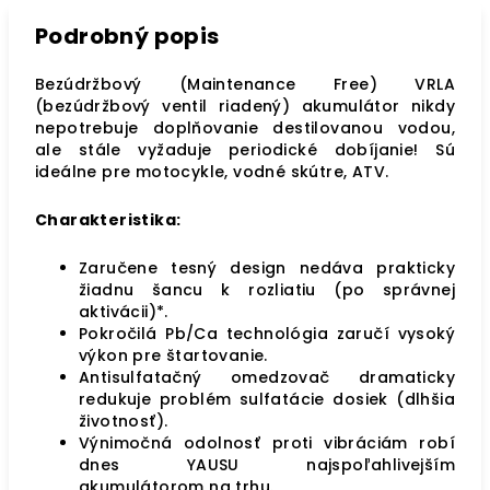
Podrobný popis
Bezúdržbový (Maintenance Free) VRLA
(bezúdržbový ventil riadený) akumulátor nikdy
nepotrebuje doplňovanie destilovanou vodou,
ale stále vyžaduje periodické dobíjanie! Sú
ideálne pre motocykle, vodné skútre, ATV.
Charakteristika:
Zaručene tesný design nedáva prakticky
žiadnu šancu k rozliatiu (po správnej
aktivácii)*.
Pokročilá Pb/Ca technológia zaručí vysoký
výkon pre štartovanie.
Antisulfatačný omedzovač dramaticky
redukuje problém sulfatácie dosiek (dlhšia
životnosť).
Výnimočná odolnosť proti vibráciám robí
dnes YAUSU najspoľahlivejším
akumulátorom na trhu.