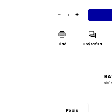
−
+
Tlač
Opýtať sa
BA
skú
Popis