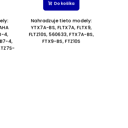
Do košíka
ely:
Nahradzuje tieto modely:
MAHA
YTX7A-BS, FLTX7A, FLTX9,
B-4,
FLTZ10S, 560633, FTX7A-BS,
ek.
LB7-4,
FTX9-BS, FTZ10S
LTZ7S-