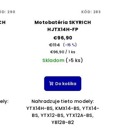
ÓD:
290
KÓD:
283
CH
Motobatéria SKYRICH
HJTX14H-FP
€96,90
€114
(–15 %)
Jednotková
€96,90 / 1 ks
cena:
Skladom
(>5 ks)
é
ie
Do košíka
ely:
Nahradzuje tieto modely:
YTX14H-BS, KMX14-BS, YTX14-
BS, YTX12-BS, YTX12A-BS,
ek.
YB12B-B2