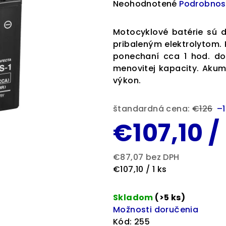
Priemerné
Neohodnotené
Podrobnos
hodnotenie
produktu
Motocyklové batérie sú 
je
pribaleným elektrolytom.
0,0
ponechaní cca 1 hod. d
z
menovitej kapacity. Akum
5
výkon.
hviezdičiek.
štandardná cena:
€126
–
€107,10
/
€87,07 bez DPH
Jednotková
€107,10 / 1 ks
cena:
Skladom
(>5 ks)
Možnosti doručenia
Kód:
255