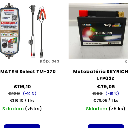
KÓD:
343
K
MATE 6 Select TM-370
Motobatéria SKYRICH
LFP02Z
€116,10
€79,05
€129
€93
(–10 %)
(–15 %)
Jednotková
Jednotková
€116,10 / 1 ks
€79,05 / 1 ks
cena:
cena:
Skladom
(>5 ks)
Skladom
(>5 ks)
Priemern
hodnoten