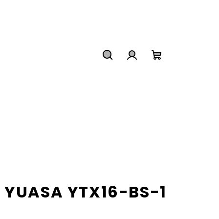
Hľadať
Prihlásenie
Nákupný
košík
 YUASA YTX16-BS-1