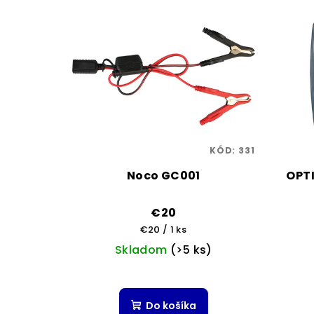
KÓD:
331
Noco GC001
OPTI
€20
Jednotková
€20 / 1 ks
cena:
Skladom
(>5 ks)
Do košíka