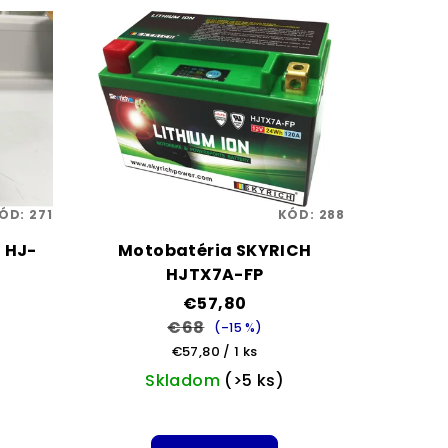
ÓD:
271
KÓD:
288
 HJ-
Motobatéria SKYRICH
HJTX7A-FP
€57,80
€68
(–15 %)
Jednotková
€57,80 / 1 ks
cena:
Skladom
(>5 ks)
é
ie