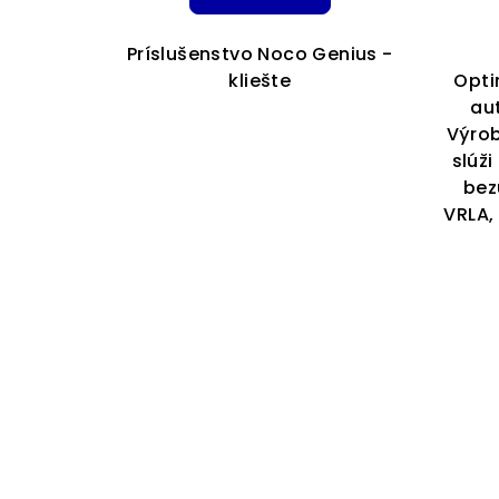
Príslušenstvo Noco Genius -
kliešte
Opti
au
Výro
slúž
bez
VRLA,