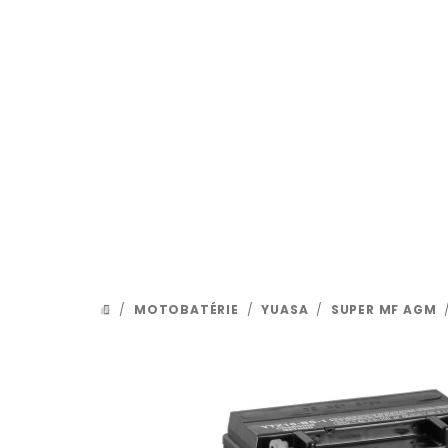
Prejsť
na
obsah
/
MOTOBATÉRIE
/
YUASA
/
SUPER MF AGM
DOMOV