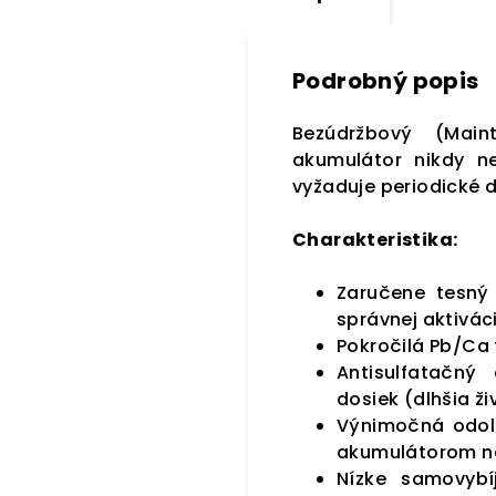
Podrobný popis
Bezúdržbový (Main
akumulátor nikdy ne
vyžaduje periodické d
Charakteristika:
Zaručene tesný 
správnej aktiváci
Pokročilá Pb/Ca 
Antisulfatačný
dosiek (dlhšia ži
Výnimočná odoln
akumulátorom na
Nízke samovybí