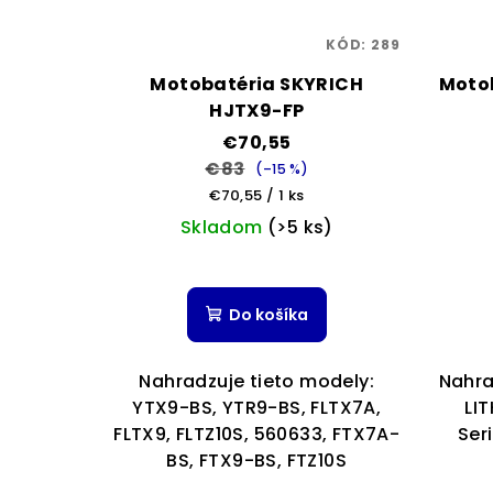
KÓD:
289
Motobatéria SKYRICH
Motob
HJTX9-FP
€70,55
€83
(–15 %)
Jednotková
€70,55 / 1 ks
cena:
Skladom
(>5 ks)
Do košíka
Nahradzuje tieto modely:
Nahra
YTX9-BS, YTR9-BS, FLTX7A,
LI
FLTX9, FLTZ10S, 560633, FTX7A-
Ser
BS, FTX9-BS, FTZ10S