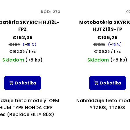
KÓD:
273
K
atéria SKYRICH HJ12L-
Motobatéria SKYRI
FPZ
HJTZ10S-FP
€162,35
€106,25
€191
€125
(–15 %)
(–15 %)
Jednotková
Jednotková
€162,35 / 1 ks
€106,25 / 1 ks
cena:
cena:
Skladom
(>5 ks)
Skladom
(>5 ks)
Priemerné
Priemern
hodnotenie
hodnoten
Do košíka
Do košíka
produktu
produktu
je
je
5,0
5,0
dzuje tieto modely: OEM
Nahradzuje tieto mod
z
z
THIUM TYPE HONDA CRF
YTZ10S, TTZ10S
5
5
ies (Replace EILLY 85S)
hviezdičiek.
hviezdiči