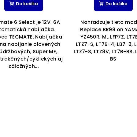
Do košíka
Do košíka
produktu
je
5,0
mate 6 Select je 12V-6A
Nahradzuje tieto mod
z
tomatická nabíjačka.
Replace BR98 on YA
5
bca TECMATE. Nabíjačka
YZ450R, ML LFP7Z, LT7
hviezdiči
i na nabíjanie olovených
LTZ7-S, LT7B-4, LB7-3, 
údržbových, Super MF,
LTZ7-S, LTZ8V, LT7B-BS, 
 trakčných/cyklických aj
BS
záložných...