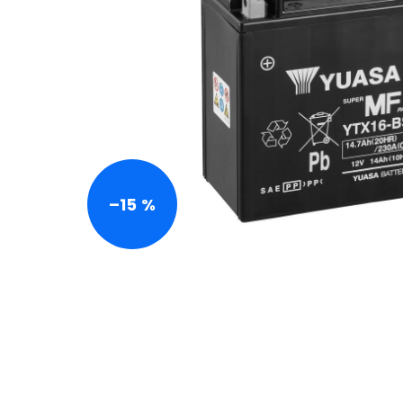
–15 %