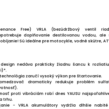
tenance Free) VRLA (bezúdržbový ventil riad
potrebuje doplňovanie destilovanou vodou, ale 
obíjanie! Sú ideálne pre motocykle, vodné skútre, AT
design nedáva prakticky žiadnu šancu k rozliati
i)*.
technológia zaručí vysoký výkon pre štartovanie.
 omedzovač dramaticky redukuje problém sulfa
votnosť).
osť proti vibráciám robí dnes YAUSU najspoľahliv
 trhu.
janie - VRLA akumulátory vydržia dlhšie nabit