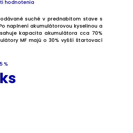
ti hodnotenia
dodávané suché v prednabitom stave s
 Po naplnení akumulátorovou kyselinou a
osahuje kapacita akumulátora cca 70%
ulátory MF majú o 30% vyšší štartovací
15 %
 ks