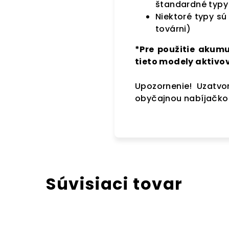
štandardné typy
Niektoré typy sú
továrni)
*Pre použitie akumu
tieto modely aktivo
Upozornenie! Uzatvo
obyčajnou nabíjačkou
Súvisiaci tovar