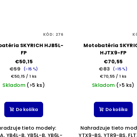
KÓD:
276
K
atéria SKYRICH HJB5L-
Motobatéria SKYRI
FP
HJTX9-FP
€50,15
€70,55
€59
€83
(–15 %)
(–15 %)
Jednotková
Jednotková
€50,15 / 1 ks
€70,55 / 1 ks
cena:
cena:
Skladom
(>5 ks)
Skladom
(>5 ks)
Priemerné
hodnotenie
Do košíka
Do košíka
produktu
je
5,0
radzuje tieto modely:
Nahradzuje tieto mod
z
A, YB4L-B, YB5L-B, YB6L-
YTX9-BS, YTR9-BS, FLT