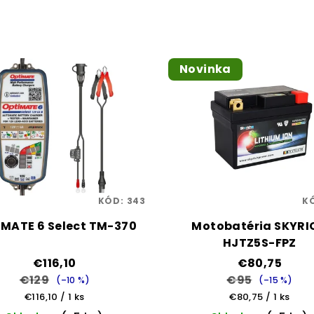
Novinka
KÓD:
343
K
MATE 6 Select TM-370
Motobatéria SKYRI
HJTZ5S-FPZ
€116,10
€80,75
€129
€95
(–10 %)
(–15 %)
Jednotková
Jednotková
€116,10 / 1 ks
€80,75 / 1 ks
cena:
cena: