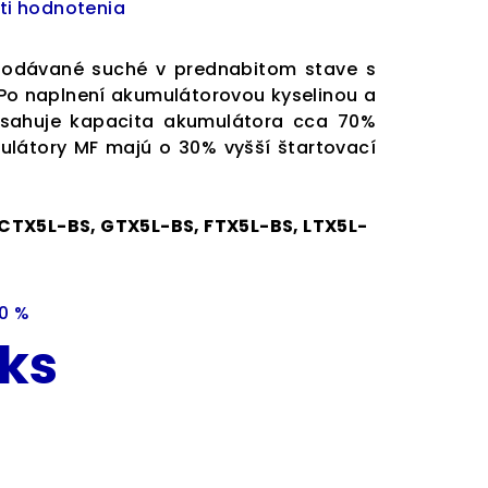
ti hodnotenia
dodávané suché v prednabitom stave s
 Po naplnení akumulátorovou kyselinou a
osahuje kapacita akumulátora cca 70%
ulátory MF majú o 30% vyšší štartovací
CTX5L-BS, GTX5L-BS, FTX5L-BS, LTX5L-
0 %
 ks