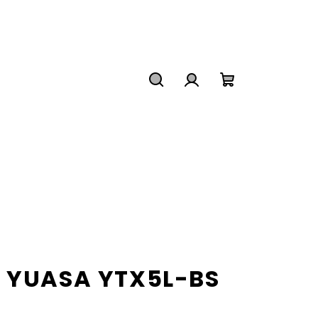
Hľadať
Prihlásenie
Nákupný
košík
a YUASA YTX5L-BS