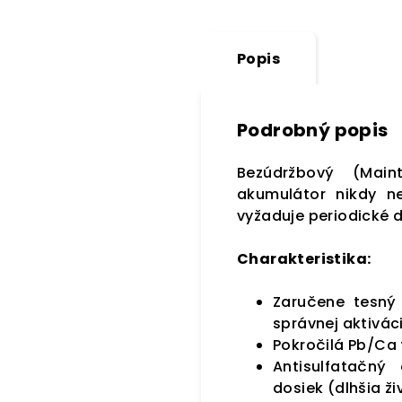
Popis
Podrobný popis
Bezúdržbový (Main
akumulátor nikdy ne
vyžaduje periodické d
Charakteristika:
Zaručene tesný 
správnej aktiváci
Pokročilá Pb/Ca 
Antisulfatačný
dosiek (dlhšia ži