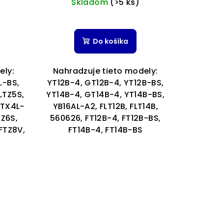
Skladom
(>5 ks)
é
ie
Do košíka
ely:
Nahradzuje tieto modely:
L-BS,
YT12B-4, GT12B-4, YT12B-BS,
FLTZ5S,
YT14B-4, GT14B-4, YT14B-BS,
ek.
FTX4L-
YB16AL-A2, FLT12B, FLT14B,
TZ6S,
560626, FT12B-4, FT12B-BS,
FTZ8V,
FT14B-4, FT14B-BS