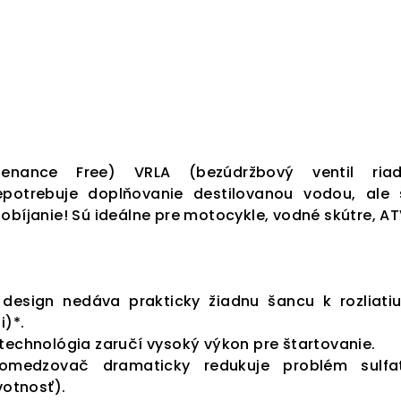
tenance Free) VRLA (bezúdržbový ventil riad
potrebuje doplňovanie destilovanou vodou, ale 
obíjanie! Sú ideálne pre motocykle, vodné skútre, AT
design nedáva prakticky žiadnu šancu k rozliati
i)*.
technológia zaručí vysoký výkon pre štartovanie.
 omedzovač dramaticky redukuje problém sulfa
votnosť).