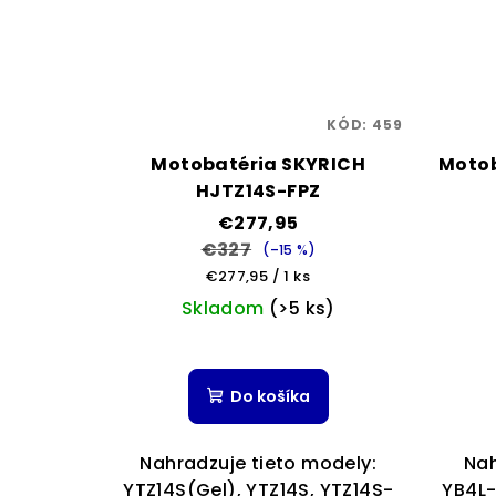
KÓD:
459
Motobatéria SKYRICH
Motob
HJTZ14S-FPZ
€277,95
€327
(–15 %)
Jednotková
€277,95 / 1 ks
cena:
Skladom
(>5 ks)
Priemerné
hodnotenie
Do košíka
produktu
je
5,0
Nahradzuje tieto modely:
Nah
z
YTZ14S(Gel), YTZ14S, YTZ14S-
YB4L-