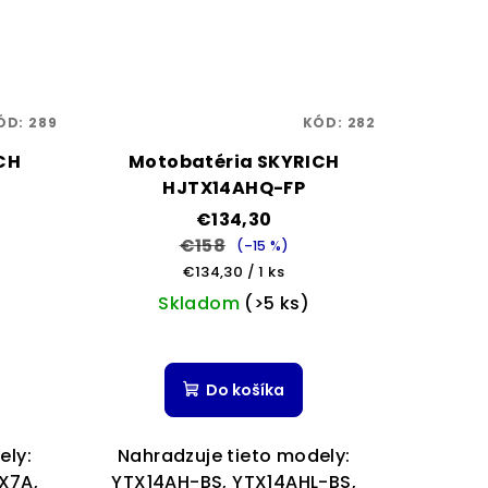
ÓD:
289
KÓD:
282
CH
Motobatéria SKYRICH
HJTX14AHQ-FP
€134,30
€158
(–15 %)
Jednotková
€134,30 / 1 ks
cena:
Skladom
(>5 ks)
Do košíka
ely:
Nahradzuje tieto modely:
X7A,
YTX14AH-BS, YTX14AHL-BS,