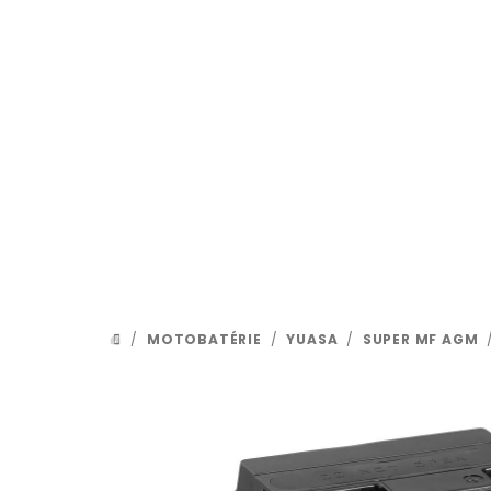
Prejsť
na
obsah
/
MOTOBATÉRIE
/
YUASA
/
SUPER MF AGM
DOMOV