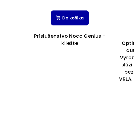
Do košíka
Príslušenstvo Noco Genius -
kliešte
Opti
au
Výro
slúž
bez
VRLA,