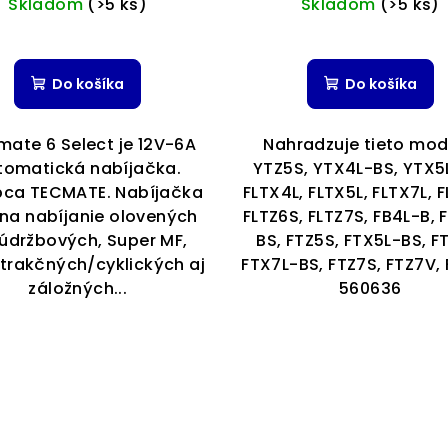
Skladom
(>5 ks)
Skladom
(>5 ks)
Priemern
hodnoten
Do košíka
Do košíka
produktu
je
5,0
mate 6 Select je 12V-6A
Nahradzuje tieto mod
z
tomatická nabíjačka.
YTZ5S, YTX4L-BS, YTX5
5
bca TECMATE. Nabíjačka
FLTX4L, FLTX5L, FLTX7L, 
hviezdiči
i na nabíjanie olovených
FLTZ6S, FLTZ7S, FB4L-B, 
údržbových, Super MF,
BS, FTZ5S, FTX5L-BS, F
 trakčných/cyklických aj
FTX7L-BS, FTZ7S, FTZ7V, 
záložných...
560636