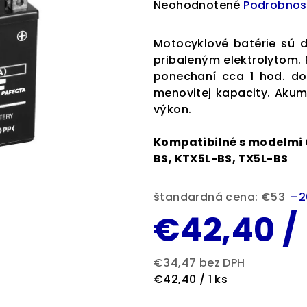
Priemerné
Neohodnotené
Podrobnos
hodnotenie
produktu
Motocyklové batérie sú 
je
pribaleným elektrolytom.
0,0
ponechaní cca 1 hod. d
z
menovitej kapacity. Akum
5
výkon.
hviezdičiek.
Kompatibilné s modelmi 
BS, KTX5L-BS, TX5L-BS
štandardná cena:
€53
–2
€42,40
/
€34,47 bez DPH
Jednotková
€42,40 / 1 ks
cena: