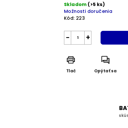
Skladom
(>5 ks)
Možnosti doručenia
Kód:
223
−
+
Tlač
Opýtať sa
BA
skú