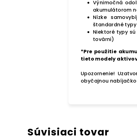
Výnimočná odoln
akumulátorom na
Nízke samovybí
štandardné typy
Niektoré typy sú
továrni)
*Pre použitie akumu
tieto modely aktivo
Upozornenie! Uzatvo
obyčajnou nabíjačkou
Súvisiaci tovar