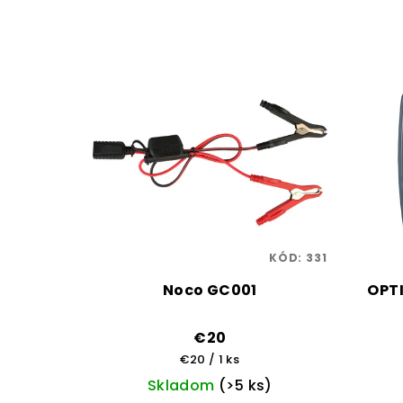
KÓD:
331
Noco GC001
OPTI
€20
Jednotková
€20 / 1 ks
cena:
Skladom
(>5 ks)