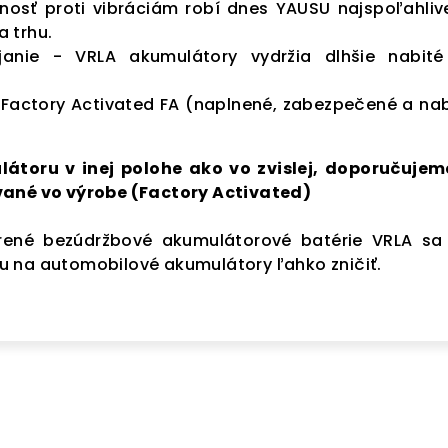
osť proti vibráciám robí dnes YAUSU najspoľahliv
 trhu.
janie - VRLA akumulátory vydržia dlhšie nabit
 Factory Activated FA (naplnené, zabezpečené a nab
látoru v inej polohe ako vo zvislej, doporučujem
vané vo výrobe (Factory Activated)
rené bezúdržbové akumulátorové batérie VRLA sa
 na automobilové akumulátory ľahko zničiť.