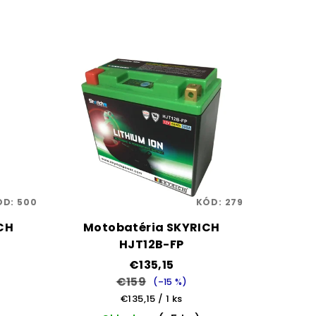
ÓD:
500
KÓD:
279
CH
Motobatéria SKYRICH
HJT12B-FP
€135,15
€159
(–15 %)
Jednotková
€135,15 / 1 ks
cena: