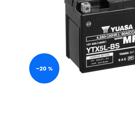
–20 %