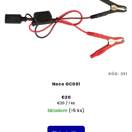
KÓD:
331
Noco GC001
€20
Jednotková
€20 / 1 ks
cena:
Skladom
(>5 ks)