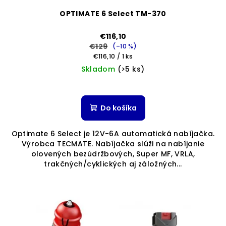
OPTIMATE 6 Select TM-370
€116,10
€129
(–10 %)
Jednotková
€116,10 / 1 ks
cena:
Skladom
(>5 ks)
Do košíka
Optimate 6 Select je 12V-6A automatická nabíjačka.
Výrobca TECMATE. Nabíjačka slúži na nabíjanie
olovených bezúdržbových, Super MF, VRLA,
trakčných/cyklických aj záložných...