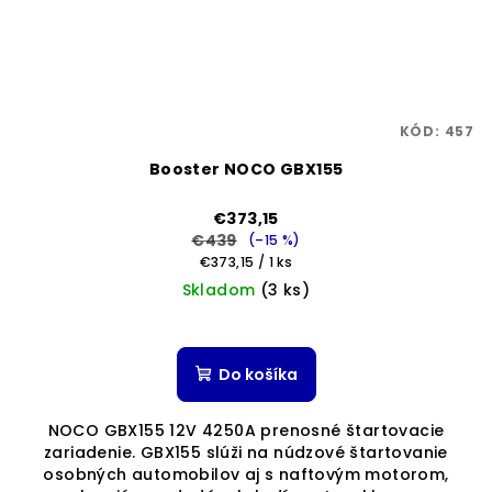
KÓD:
457
Booster NOCO GBX155
€373,15
€439
(–15 %)
Jednotková
€373,15 / 1 ks
cena:
Skladom
(3 ks)
Do košíka
NOCO GBX155 12V 4250A prenosné štartovacie
zariadenie. GBX155 slúži na núdzové štartovanie
osobných automobilov aj s naftovým motorom,