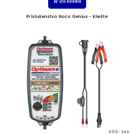
Do košíka
Príslušenstvo Noco Genius - kliešte
KÓD:
343