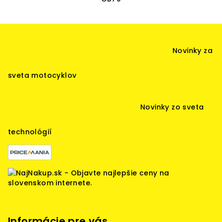
Z
á
Novinky za
p
ä
sveta motocyklov
t
i
Novinky zo sveta
e
technológií
Informácie pre vás