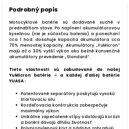
Podrobný popis
Motocyklové batérie sú dodávané suché v
prednabitom stave. Po naplnení akumulátorovou
kyselinou (nie je súčasťou balenia) a ponechaní
cca 1 hod. dosahuje kapacita akumulátora cca
70% menovitej kapacity. Akumulátory „YuMicron“
majú až o 30% vyšší výkon ako bežné konvenčné
akumulátory prevedenie „Standard“.
Tieto vlastnosti sú zabudované do našej
YuMicron batérie – a každej ďalšej batérie
YUASA :
Patentované separátory poskytujú vysokú
štartovaciu silu
Rozdeľovacia konštrukcia zabezpečuje
maximálny výkon
Unikátne zapečatené stĺpy odolávajú korózii
a batérii dávajú dlhšiu životnosť
Polypropylenový kryt a nádoba zabraňujú