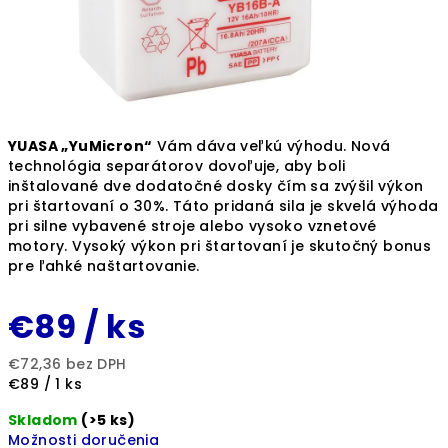
YUASA „YuMicron“
Vám dáva veľkú výhodu. Nová
technológia separátorov dovoľuje, aby boli
inštalované dve dodatočné dosky čím sa zvýšil výkon
pri štartovaní o 30%. Táto pridaná sila je skvelá výhoda
pri silne vybavené stroje alebo vysoko vznetové
motory. Vysoký výkon pri štartovaní je skutočný bonus
pre ľahké naštartovanie.
€89
/ ks
€72,36 bez DPH
Jednotková
€89 / 1 ks
cena:
Skladom
(>5 ks)
Možnosti doručenia