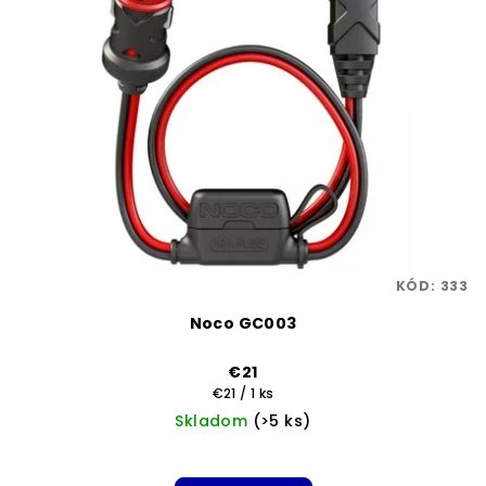
KÓD:
333
Noco GC003
€21
Jednotková
€21 / 1 ks
cena:
Skladom
(>5 ks)