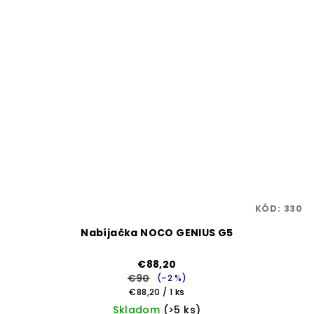
KÓD:
330
Nabíjačka NOCO GENIUS G5
€88,20
€90
(–2 %)
Jednotková
€88,20 / 1 ks
cena:
Skladom
(>5 ks)