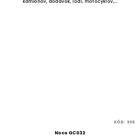
kamiónov, dodávok, lodí, motocyklov,...
KÓD:
335
Noco GC032