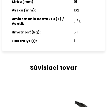
Šírka (mm)
:
91
Výška (mm)
:
162
Umiestnenie kontaktu (+) /
L / L
Ventil
:
Hmotnosť (kg)
:
5,1
Elektrolyt (l)
:
1
Súvisiaci tovar