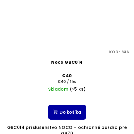
KÓD:
336
Noco GBC014
€40
Jednotková
€40 / 1 ks
cena:
Skladom
(>5 ks)
Do košíka
GBC014 príslušenstvo NOCO – ochranné puzdro pre
GB70