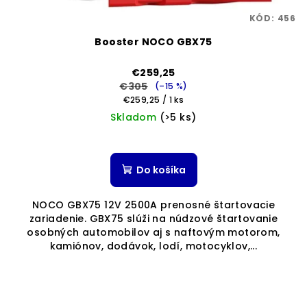
KÓD:
456
Booster NOCO GBX75
€259,25
€305
(–15 %)
Jednotková
€259,25 / 1 ks
cena:
Skladom
(>5 ks)
Priemerné
hodnotenie
produktu
Do košíka
je
5,0
NOCO GBX75 12V 2500A prenosné štartovacie
z
zariadenie. GBX75 slúži na núdzové štartovanie
5
osobných automobilov aj s naftovým motorom,
hviezdičiek.
kamiónov, dodávok, lodí, motocyklov,...