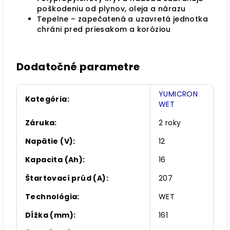
poškodeniu od plynov, oleja a nárazu
Tepelne – zapečatená a uzavretá jednotka
chráni pred priesakom a koróziou
Dodatočné parametre
YUMICRON
Kategória
:
WET
Záruka
:
2 roky
Napätie (V)
:
12
Kapacita (Ah)
:
16
Štartovací prúd (A)
:
207
Technológia
:
WET
Dĺžka (mm)
:
161