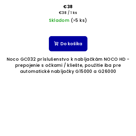
€38
Jednotková
€38 / 1 ks
cena:
Skladom
(>5 ks)
Do košíka
Noco GC032 príslušenstvo k nabíjačkám NOCO HD -
prepojenie s očkami / kliešte, použitie iba pre
automatické nabíjačky G15000 a G26000