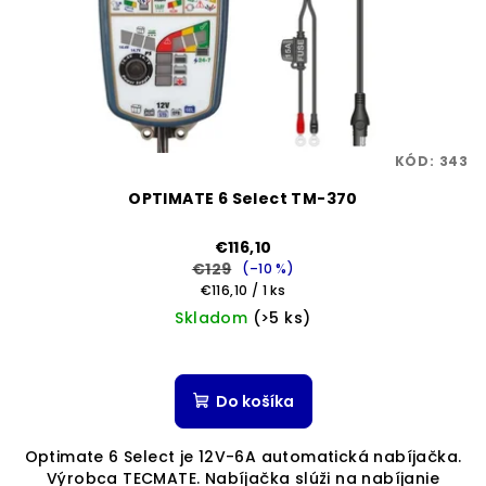
KÓD:
343
OPTIMATE 6 Select TM-370
€116,10
€129
(–10 %)
Jednotková
€116,10 / 1 ks
cena:
Skladom
(>5 ks)
Do košíka
Optimate 6 Select je 12V-6A automatická nabíjačka.
Výrobca TECMATE. Nabíjačka slúži na nabíjanie