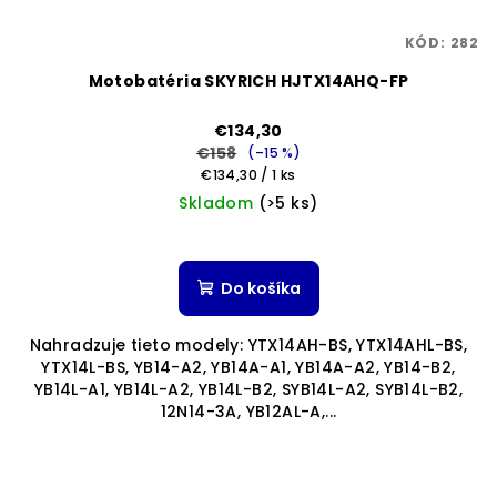
KÓD:
282
Motobatéria SKYRICH HJTX14AHQ-FP
€134,30
€158
(–15 %)
Jednotková
€134,30 / 1 ks
cena:
Skladom
(>5 ks)
Do košíka
Nahradzuje tieto modely: YTX14AH-BS, YTX14AHL-BS,
YTX14L-BS, YB14-A2, YB14A-A1, YB14A-A2, YB14-B2,
YB14L-A1, YB14L-A2, YB14L-B2, SYB14L-A2, SYB14L-B2,
12N14-3A, YB12AL-A,...