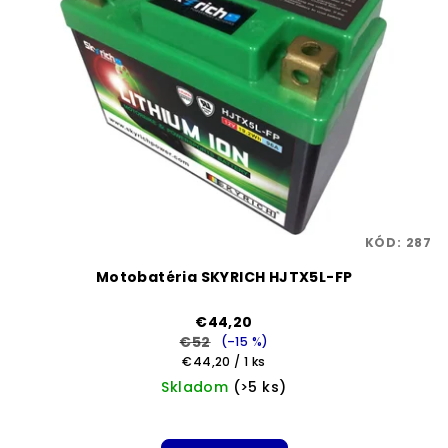
KÓD:
287
Motobatéria SKYRICH HJTX5L-FP
€44,20
€52
(–15 %)
Jednotková
€44,20 / 1 ks
cena:
Skladom
(>5 ks)