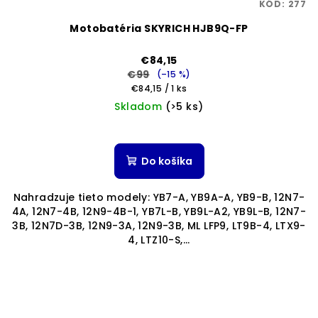
KÓD:
277
Motobatéria SKYRICH HJB9Q-FP
€84,15
€99
(–15 %)
Jednotková
€84,15 / 1 ks
cena:
Skladom
(>5 ks)
Do košíka
Nahradzuje tieto modely: YB7-A, YB9A-A, YB9-B, 12N7-
4A, 12N7-4B, 12N9-4B-1, YB7L-B, YB9L-A2, YB9L-B, 12N7-
3B, 12N7D-3B, 12N9-3A, 12N9-3B, ML LFP9, LT9B-4, LTX9-
4, LTZ10-S,...