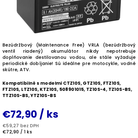
Bezúdržbový (Maintenance Free) VRLA (bezúdržbový
ventil riadený) akumulátor nikdy nepotrebuje
doplňovanie destilovanou vodou, ale stále vyžaduje
periodické dobíjanie! Sú ideálne pre motocykle, vodné
skútre, ATV.
Kompatibilné s modelmi CTZ10S, GTZ10S, FTZ10S,
FTZ10S, LTZ10S, KTZ10S, 508901015, TZ10S-4, TZ10S-BS,
TTZ10S-BS, YTZ10S-BS
€72,90
/ ks
€59,27 bez DPH
Jednotková
€72,90 / 1 ks
cena: