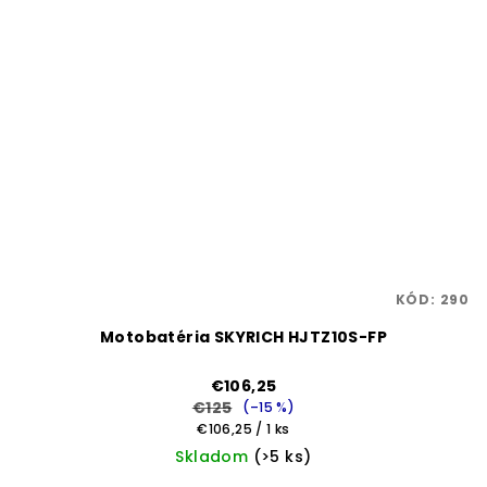
KÓD:
290
Motobatéria SKYRICH HJTZ10S-FP
€106,25
€125
(–15 %)
Jednotková
€106,25 / 1 ks
cena:
Skladom
(>5 ks)