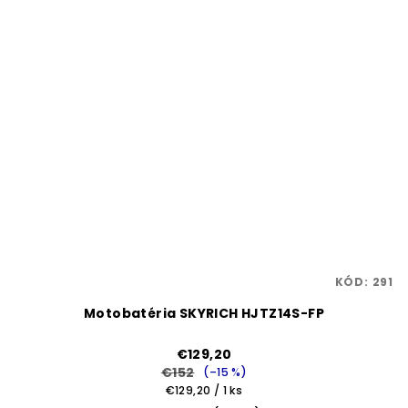
KÓD:
291
Motobatéria SKYRICH HJTZ14S-FP
€129,20
€152
(–15 %)
Jednotková
€129,20 / 1 ks
cena: