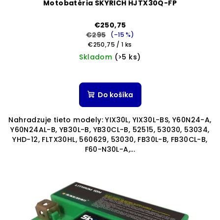
Motobatéria SKYRICH HJTX30Q-FP
€250,75
€295
(–15 %)
Jednotková
€250,75 / 1 ks
cena:
Skladom
(>5 ks)
Do košíka
Nahradzuje tieto modely: YIX30L, YIX30L-BS, Y60N24-A,
Y60N24AL-B, YB30L-B, YB30CL-B, 52515, 53030, 53034,
YHD-12, FLTX30HL, 560629, 53030, FB30L-B, FB30CL-B,
F60-N30L-A,...