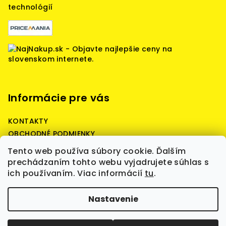
technológií
Informácie pre vás
KONTAKTY
OBCHODNÉ PODMIENKY
Reklamačné podmienky
Tento web používa súbory cookie. Ďalším
Podmienky ochrany osobných údajov
prechádzaním tohto webu vyjadrujete súhlas s
ich používaním. Viac informácií
tu
.
Copyright 2026
Battery Predaj - battery quality,
Nastavenie
štartovacie, prístrojové, záložné batérie,
nabíjačky, boostre, WET, AGM, GEL, LiFePO4, batérie
skladom, kvalita a spoľahlivosť.
. Všetky práva
vyhradené.
Upraviť nastavenie cookies