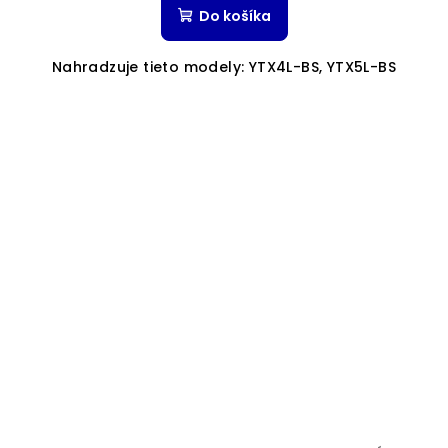
Do košíka
Nahradzuje tieto modely: YTX4L-BS, YTX5L-BS