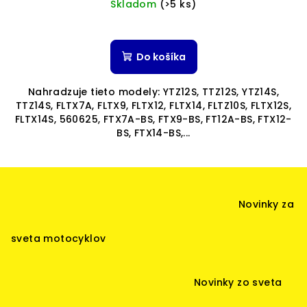
Skladom
(>5 ks)
Priemerné
hodnotenie
produktu
Do košíka
je
5,0
Nahradzuje tieto modely: YTZ12S, TTZ12S, YTZ14S,
z
TTZ14S, FLTX7A, FLTX9, FLTX12, FLTX14, FLTZ10S, FLTX12S,
5
FLTX14S, 560625, FTX7A-BS, FTX9-BS, FT12A-BS, FTX12-
hviezdičiek.
BS, FTX14-BS,...
Z
á
Novinky za
p
ä
sveta motocyklov
t
i
Novinky zo sveta
e