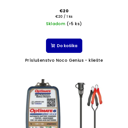
€20
Jednotková
€20 / 1 ks
cena:
Skladom
(>5 ks)
Do košíka
Príslušenstvo Noco Genius - kliešte