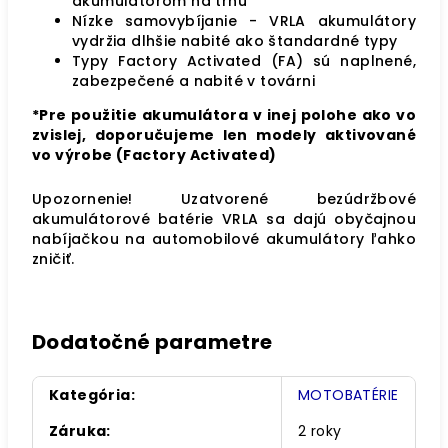
akumulátorom na trhu
Nízke samovybíjanie - VRLA akumulátory
vydržia dlhšie nabité ako štandardné typy
Typy Factory Activated (FA) sú naplnené,
zabezpečené a nabité v továrni
*Pre použitie akumulátora v inej polohe ako vo
zvislej, doporučujeme len modely aktivované
vo výrobe (Factory Activated)
Upozornenie! Uzatvorené bezúdržbové
akumulátorové batérie VRLA sa dajú obyčajnou
nabíjačkou na automobilové akumulátory ľahko
zničiť.
Dodatočné parametre
Kategória
:
MOTOBATÉRIE
Záruka
:
2 roky