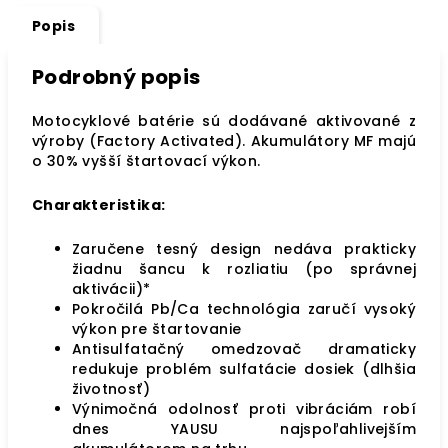
Popis
Podrobný popis
Motocyklové batérie sú dodávané aktivované z
výroby (Factory Activated). Akumulátory MF majú
o 30% vyšší štartovací výkon.
Charakteristika:
Zaručene tesný design nedáva prakticky
žiadnu šancu k rozliatiu (po správnej
aktivácii)*
Pokročilá Pb/Ca technológia zaručí vysoký
výkon pre štartovanie
Antisulfatačný omedzovač dramaticky
redukuje problém sulfatácie dosiek (dlhšia
životnosť)
Výnimočná odolnosť proti vibráciám robí
dnes YAUSU najspoľahlivejším