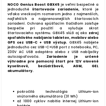
NOCO Genius Boost GBX45
je veľmi bezpečné a
jednoduché
štartovacie zariadenie,
ktoré je
vďaka vreckovým rozmerom jedno z najmenších,
najľahších a najprenosnejších štartovacích
zariadení. Ochrana spúšťacím tlačidlom zaisťuje
bezpečie pri použití a vylučuje skrat
štartovacieho systému. GBX45 slúži aj ako
zdroj
spoľahlivého nabíjania tabletov, mobilov alebo
GPS cez USB-C + USB výstup.
GBX45 nabijete
jednoducho cez USB-C+USB port z notebooku, PC,
230V AC USB adaptéra alebo z USB nabíjačky
autozapaľovača.
Zariadenie je určené
výhradne pre pomocný štart pre 12V olovené
kyselinové, bezúdržbové, AGM, GEL
akumulátory.
pokročilá technológia Lithium-ion
vnútorného akumulátora (31 Wh)
až 1000 cyklov nabitia internej Lithium-ion
batérie