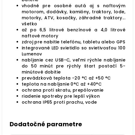
vhodné pre osobné autá aj s naftovým
motorom, dodávky, kamióny, traktory, lode,
motorky, ATV, kosačky, záhradné traktory...
všetko
až po 6,5 litrové benzínové a 4,0 litrové
naftové motory
zdroj pre nabitie telefónu, tabletu alebo GPS
integrované LED svietidlo so svietivosťou 100
Lumenov
nabíjanie cez USB-C, veľmi rýchle nabíjanie
do 50 minút pre rýchly štart postačí 5-
minútové dobitie
prevádzková teplota -20 °C až +50 °C
teplota na nabíjanie 0°C až +40°C
ochrana proti skratu, prepólovanie
riadenie spotreby pre lepší výkon
ochrana IP65 proti prachu, vode
Dodatočné parametre