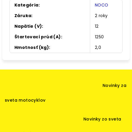
Kategória
:
NOCO
Záruka
:
2 roky
Napätie (V)
:
12
Štartovací prúd (A)
:
1250
Hmotnosť (kg)
:
2,0
Z
á
Novinky za
p
ä
sveta motocyklov
t
i
Novinky zo sveta
e