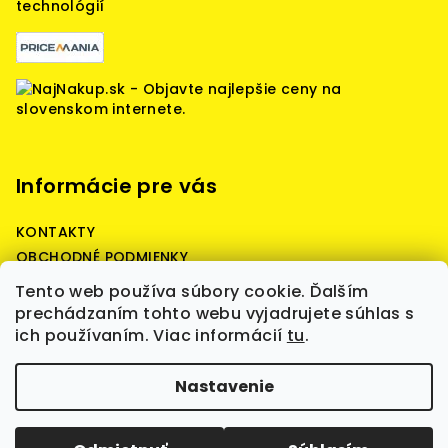
technológií
Informácie pre vás
KONTAKTY
OBCHODNÉ PODMIENKY
Reklamačné podmienky
Tento web používa súbory cookie. Ďalším
Podmienky ochrany osobných údajov
prechádzaním tohto webu vyjadrujete súhlas s
ich používaním. Viac informácií
tu
.
Copyright 2026
Battery Predaj - battery quality,
Nastavenie
štartovacie, prístrojové, záložné batérie,
nabíjačky, boostre, WET, AGM, GEL, LiFePO4, batérie
skladom, kvalita a spoľahlivosť.
. Všetky práva
vyhradené.
Upraviť nastavenie cookies