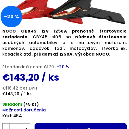
–20 %
NOCO GBX45 12V 1250A prenosné štartovacie
zariadenie.
GBX45 slúži na
núdzové štartovanie
osobných automobilov aj s naftovým motorom,
kamiónov, dodávok, lodí, motocyklov, štvorkoliek,
kosačiek atď.
prúdom až 1250A.
Výrobca NOCO.
štandardná cena:
€179
–20 %
€143,20
/ ks
€116,42 bez DPH
Jednotková
€143,20 / 1 ks
cena:
Skladom
(>5 ks)
Možnosti doručenia
Kód:
454