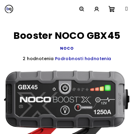
Prejsť
na
obsah
Nákup
Hľadať
Prihlásenie
Booster NOCO GBX45
košík
NOCO
Priemerné
2 hodnotenia
Podrobnosti hodnotenia
hodnotenie
produktu
je
5,0
z
5
hviezdičiek.