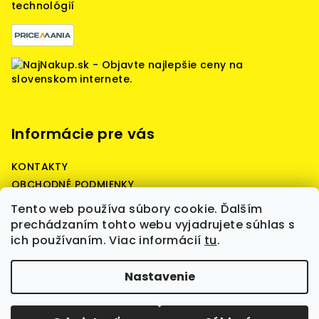
technológií
Informácie pre vás
KONTAKTY
OBCHODNÉ PODMIENKY
Reklamačné podmienky
Tento web používa súbory cookie. Ďalším
Podmienky ochrany osobných údajov
prechádzaním tohto webu vyjadrujete súhlas s
ich používaním. Viac informácií
tu
.
Copyright 2026
Battery Predaj - battery quality,
Nastavenie
štartovacie, prístrojové, záložné batérie,
nabíjačky, boostre, WET, AGM, GEL, LiFePO4, batérie
skladom, kvalita a spoľahlivosť.
. Všetky práva
vyhradené.
Upraviť nastavenie cookies