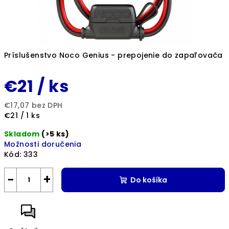
Príslušenstvo Noco Genius - prepojenie do zapaľovača
€21
/ ks
€17,07 bez DPH
Jednotková
€21 / 1 ks
cena:
Skladom
(>5 ks)
Možnosti doručenia
Kód:
333
−
+
Do košíka