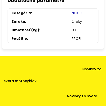
Dodatočné parametre
Kategória
:
NOCO
Záruka
:
2 roky
Hmotnosť (kg)
:
0,1
Použitie
:
PROFI
Z
á
Novinky za
p
ä
sveta motocyklov
t
i
Novinky zo sveta
e