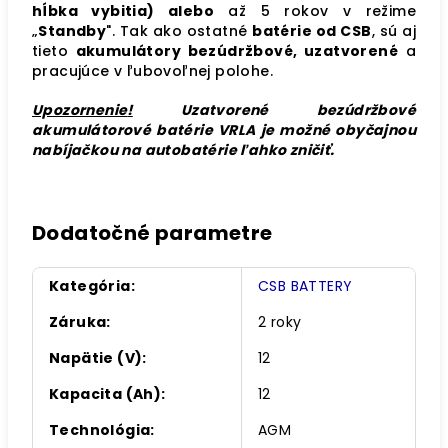
hĺbka vybitia) alebo
až 5 rokov v režime
„
Standby
". Tak ako ostatné
batérie od CSB
, sú aj
tieto
akumulátory bezúdržbové, uzatvorené
a
pracujúce v ľubovoľnej polohe.
Upozornenie
!
Uzatvorené bezúdržbové
akumulátorové batérie VRLA je možné obyčajnou
nabíjačkou na autobatérie ľahko zničiť.
Dodatočné parametre
Kategória
:
CSB BATTERY
Záruka
:
2 roky
Napätie (V)
:
12
Kapacita (Ah)
:
12
Technológia
:
AGM