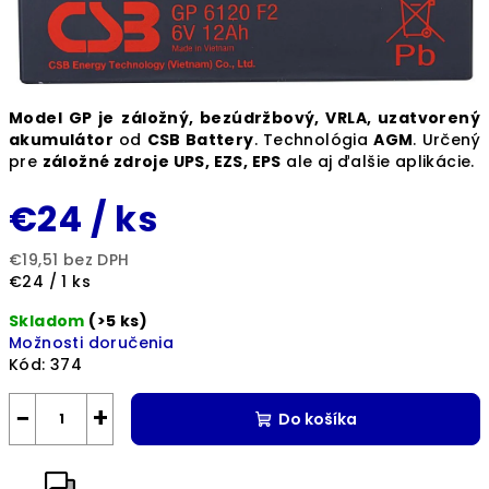
Model GP je
záložný, bezúdržbový, VRLA, uzatvorený
akumulátor
od
CSB Battery
. Technológia
AGM
. Určený
pre
záložné zdroje UPS, EZS, EPS
ale aj ďalšie aplikácie.
€24
/ ks
€19,51 bez DPH
Jednotková
€24 / 1 ks
cena:
Skladom
(>5 ks)
Možnosti doručenia
Kód:
374
−
+
Do košíka