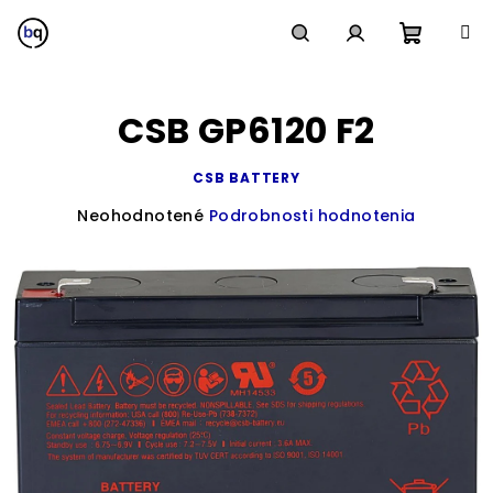
Prejsť
na
obsah
Nákup
Hľadať
Prihlásenie
CSB GP6120 F2
košík
CSB BATTERY
Priemerné
Neohodnotené
Podrobnosti hodnotenia
hodnotenie
produktu
je
0,0
z
5
hviezdičiek.