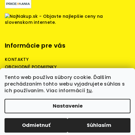
Informácie pre vás
KONTAKTY
OBCHODNÉ PODMIENKY
Reklamačné podmienky
Tento web používa súbory cookie. Ďalším
Podmienky ochrany osobných údajov
prechádzaním tohto webu vyjadrujete súhlas s
ich používaním. Viac informácií
tu
.
Copyright 2026
Battery Predaj - battery quality,
Nastavenie
štartovacie, prístrojové, záložné batérie,
nabíjačky, boostre, WET, AGM, GEL, LiFePO4, batérie
skladom, kvalita a spoľahlivosť.
. Všetky práva
vyhradené.
Upraviť nastavenie cookies
Odmietnuť
Súhlasím
Vytvoril Shoptet