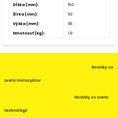
Dĺžka (mm)
:
150
Šírka (mm)
:
50
Výška (mm)
:
95
Hmotnosť (kg)
:
1,9
Z
á
Novinky za
p
ä
sveta motocyklov
t
i
Novinky zo sveta
e
technológií