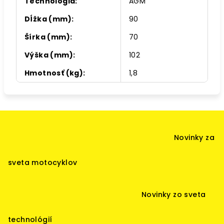
Technológia
:
AGM
Dĺžka (mm)
:
90
Šírka (mm)
:
70
Výška (mm)
:
102
Hmotnosť (kg)
:
1,8
Z
á
Novinky za
p
ä
sveta motocyklov
t
i
Novinky zo sveta
e
technológií