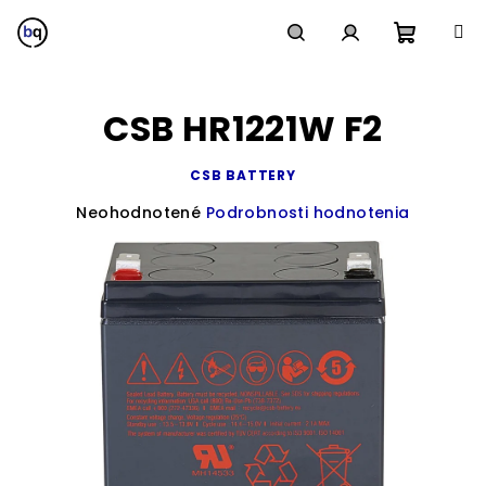
Prejsť
na
obsah
Nákup
Hľadať
Prihlásenie
CSB HR1221W F2
košík
CSB BATTERY
Priemerné
Neohodnotené
Podrobnosti hodnotenia
hodnotenie
produktu
je
0,0
z
5
hviezdičiek.