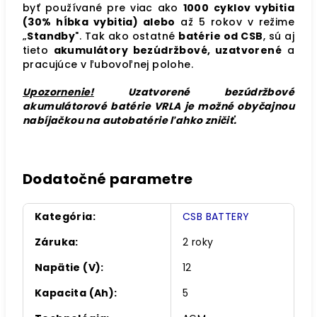
byť používané pre viac ako
1000
cyklov vybitia
(30% hĺbka vybitia) alebo
až 5 rokov v režime
„
Standby
". Tak ako ostatné
batérie od CSB
, sú aj
tieto
akumulátory bezúdržbové, uzatvorené
a
pracujúce v ľubovoľnej polohe.
Upozornenie!
Uzatvorené bezúdržbové
akumulátorové batérie VRLA je možné obyčajnou
nabíjačkou na autobatérie ľahko zničiť.
Dodatočné parametre
Kategória
:
CSB BATTERY
Záruka
:
2 roky
Napätie (V)
:
12
Kapacita (Ah)
:
5