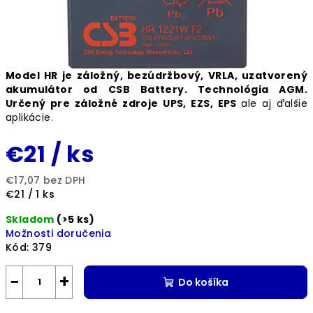
Model HR je
záložný, bezúdržbový, VRLA, uzatvorený
akumulátor
od
CSB Battery
. Technológia
AGM
.
Určený pre
záložné zdroje UPS, EZS, EPS
ale aj ďalšie
aplikácie.
€21
/ ks
€17,07 bez DPH
Jednotková
€21 / 1 ks
cena:
Skladom
(>5 ks)
Možnosti doručenia
Kód:
379
−
+
Do košíka