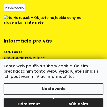
Informácie pre vás
KONTAKTY
OBCHODNÉ PODMIENKY
Reklamačné podmienky
Tento web používa súbory cookie. Ďalším
Podmienky ochrany osobných údajov
prechádzaním tohto webu vyjadrujete súhlas s
ich používaním. Viac informácií
tu
.
Copyright 2026
Battery Predaj - battery quality,
Nastavenie
štartovacie, prístrojové, záložné batérie,
nabíjačky, boostre, WET, AGM, GEL, LiFePO4, batérie
skladom, kvalita a spoľahlivosť.
. Všetky práva
vyhradené.
Upraviť nastavenie cookies
Odmietnuť
Súhlasím