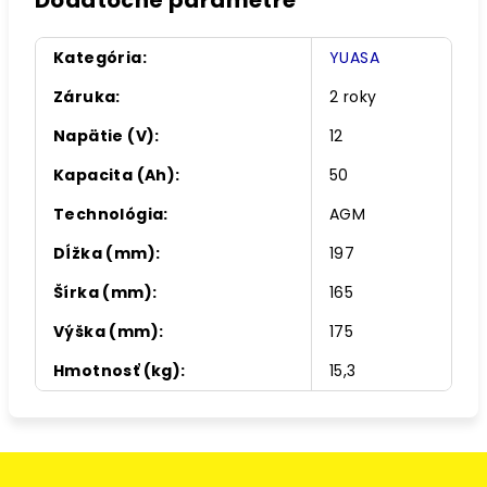
Dodatočné parametre
Kategória
:
YUASA
Záruka
:
2 roky
Napätie (V)
:
12
Kapacita (Ah)
:
50
Technológia
:
AGM
Dĺžka (mm)
:
197
Šírka (mm)
:
165
Výška (mm)
:
175
Hmotnosť (kg)
:
15,3
Z