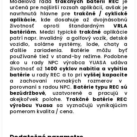
Modelová rada
trakčných batérií REC
je
určená pre najširší rozsah aplikácií, avšak je
navrhnutá hlavne pre
trakčné / cyklické
aplikácie
, kde dosahuje až dvojnásobnú
životnosť oproti štandardným
VRLA
batériám
. Medzi typické
trakčné
aplikácie
patrí napr. invalidný a golfový vozík, detské
vozidlo, solárne systémy, lode, chaty a
ďalšie zariadenia. Batérie môžu byť
používané tiež v stand-by režime. Podobne
ako u rady NPC výrobca YUASA udáva
životnosť až
1400 cyklov nabitia a vybitia
batérie
u rady REC a to pri
vyššej kapacite
a zachovaní rovnakých rozmerov v
porovnaní s radou NPC.
Batérie typu REC sú
bezúdržbové
, uzatvorené a pracujú v
akejkoľvek polohe.
Trakčné
batérie REC
výrobcu Yuasa
sa vyznačujú vynikajúcim
pomerom kvalita / cena.