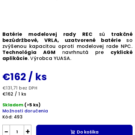
Batérie modelovej rady REC
sú
trakčné
bezúdržbové, VRLA, uzatvorené batérie
so
zvýšenou kapacitou oproti modelovej rade NPC.
Technológia AGM
n
avrhnutá pre
cyklické
aplikácie
.
V
ýrobca YUASA.
€162
/ ks
€131,71 bez DPH
Jednotková
€162 / 1 ks
cena:
Skladom
(>5 ks)
Možnosti doručenia
Kód:
493
−
+
Do košíka