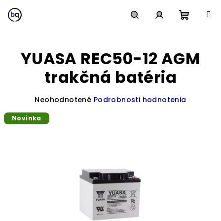
Prejsť
na
obsah
Nákup
Hľadať
Prihlásenie
YUASA REC50-12 AGM
košík
trakčná batéria
Priemerné
Neohodnotené
Podrobnosti hodnotenia
hodnotenie
Novinka
produktu
je
0,0
z
5
hviezdičiek.