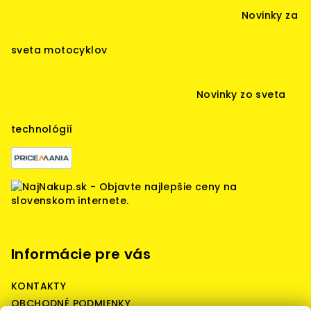
á
Novinky za
p
ä
sveta motocyklov
t
i
Novinky zo sveta
e
technológií
Informácie pre vás
KONTAKTY
OBCHODNÉ PODMIENKY