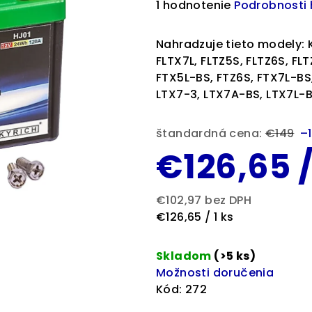
Priemerné
1 hodnotenie
Podrobnosti
hodnotenie
produktu
Nahradzuje tieto modely: 
je
FLTX7L, FLTZ5S, FLTZ6S, FL
5,0
FTX5L-BS, FTZ6S, FTX7L-BS,
z
LTX7-3, LTX7A-BS, LTX7L-B
5
hviezdičiek.
štandardná cena:
€149
–
€126,65
€102,97 bez DPH
Jednotková
€126,65 / 1 ks
cena:
Skladom
(>5 ks)
Možnosti doručenia
Kód:
272