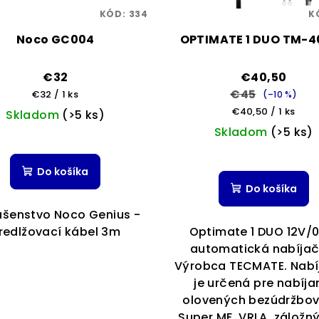
KÓD:
334
K
Noco GC004
OPTIMATE 1 DUO TM-4
€32
€40,50
€45
Jednotková
€32 / 1 ks
(–10 %)
cena:
Jednotková
€40,50 / 1 ks
Skladom
(>5 ks)
cena:
Skladom
(>5 ks)
Do košíka
Do košíka
lušenstvo Noco Genius -
redlžovací kábel 3m
Optimate 1 DUO 12V/0
automatická nabíjač
Výrobca TECMATE. Nabí
je určená pre nabíja
olovených bezúdržbov
Super MF, VRLA, záložný