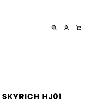
Hľadať
Prihlásenie
Nákupný
košík
 SKYRICH HJ01