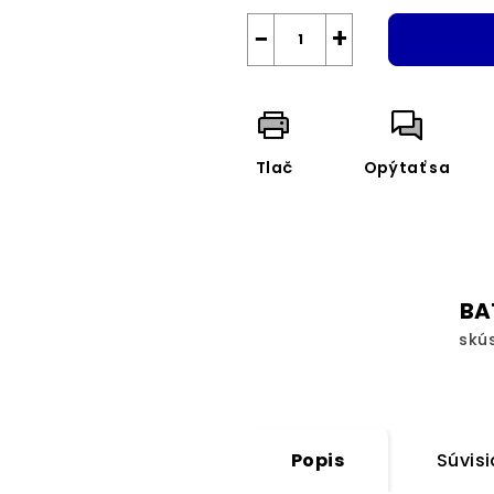
−
+
Tlač
Opýtať sa
BA
skú
Popis
Súvisi