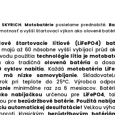
a SKYRICH
.
Motobatérie
posielame prednabité.
Ba
motnosť a vyšší štartovací výkon ako olovené batéri
ové štartovacie lítiové (LiFePO4) bat
majú až 60 násobne vyšší vybíjací prúd ak
ôvodu použitia
technológie lítia je motobat
a ako tradičná
olovená batéria
a dosa
 cyklov nabitia
. Každá
motobatéria LiF
 má nízke samovybíjanie
. SkladovateL
 rok pri teplote do 25°C. Výrobca odpo
anie
minimálne raz za 6 mesiacov. Batéri
ako nabíjačkou
určenou pre
LiFePO4
, ta
ou pre
bezúdržbové batérie
.
Použitá nabíj
iu automatickej desulfatácie!
VeLkou výh
í oproti klasickým
bezúdržbovým batériá