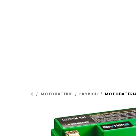
Prejsť
na
obsah
/
MOTOBATÉRIE
/
SKYRICH
/
MOTOBATÉRIA
DOMOV