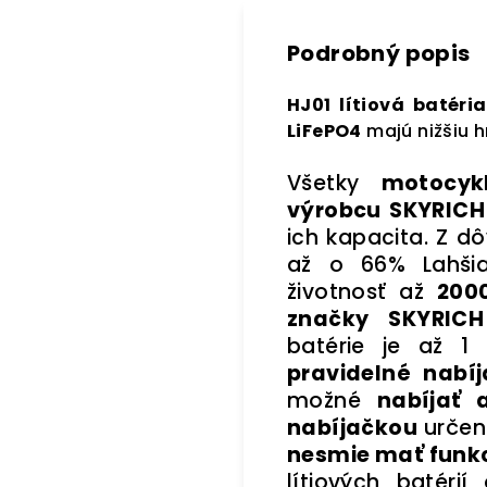
Podrobný popis
HJ01 lítiová batéri
LiFePO4
majú nižšiu h
Všetky
motocykl
výrobcu SKYRICH
ich kapacita. Z d
až o 66% Lahši
životnosť až
2000
značky SKYRICH
batérie je až 1
pravidelné nabíj
možné
nabíjať 
nabíjačkou
určen
nesmie mať funkc
lítiových batéri