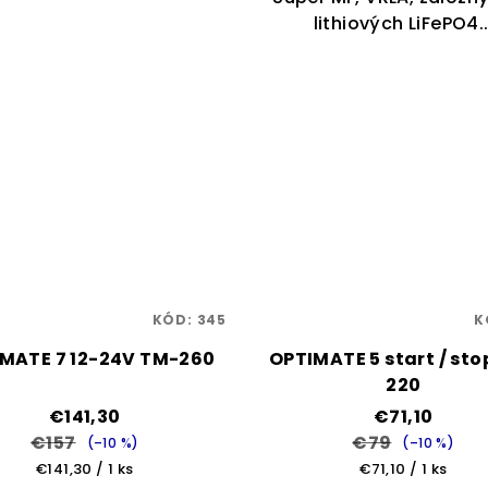
lithiových LiFePO4..
KÓD:
345
K
MATE 7 12-24V TM-260
OPTIMATE 5 start / sto
220
€141,30
€71,10
€157
€79
(–10 %)
(–10 %)
Jednotková
Jednotková
€141,30 / 1 ks
€71,10 / 1 ks