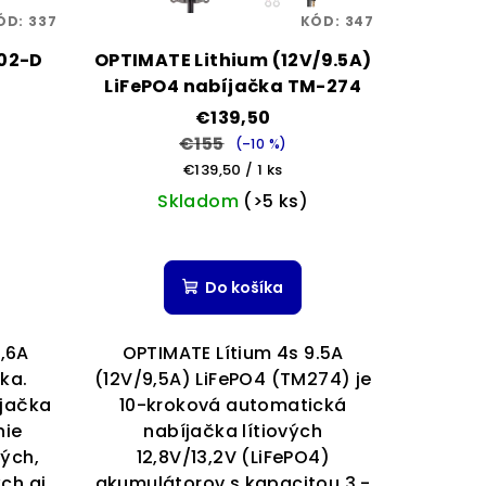
ÓD:
337
KÓD:
347
02-D
OPTIMATE Lithium (12V/9.5A)
LiFePO4 nabíjačka TM-274
€139,50
€155
(–10 %)
Jednotková
€139,50 / 1 ks
cena:
Skladom
(>5 ks)
Do košíka
,6A
OPTIMATE Lítium 4s 9.5A
ka.
(12V/9,5A) LiFePO4 (TM274) je
jačka
10-kroková automatická
nie
nabíjačka lítiových
ých,
12,8V/13,2V (LiFePO4)
ch aj
akumulátorov s kapacitou 3 -