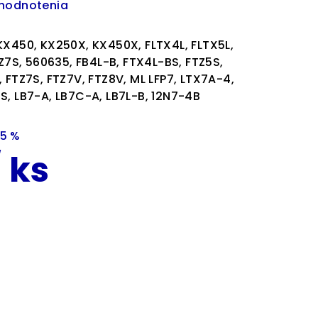
 hodnotenia
KX450, KX250X, KX450X, FLTX4L, FLTX5L,
TZ7S, 560635, FB4L-B, FTX4L-BS, FTZ5S,
 FTZ7S, FTZ7V, FTZ8V, ML LFP7, LTX7A-4,
S, LB7-A, LB7C-A, LB7L-B, 12N7-4B
15 %
/ ks