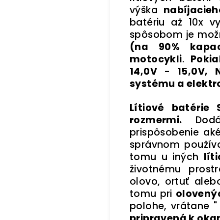
výška
nabíjacie
batériu až 10x v
spôsobom je mo
(na 90% kapac
motocykli
.
Pokia
14,0V - 15,0V, 
systému a elektr
Lítiové batérie
rozmermi.
Dodáv
prispôsobenie aké
správnom používan
tomu u iných
lít
životnému prost
olovo, ortuť aleb
tomu pri
olovený
polohe, vrátane 
pripravená k oka