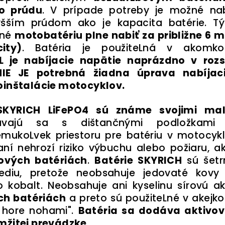
ho prúdu
. V prípade potreby je možné nab
yšším prúdom ako je kapacita batérie. T
žné
motobatériu plne nabiť za približne 6 m
ity)
. Batéria je použiteLná v akomko
L je nabíjacie napätie naprázdno v roz
NIE JE potrebná žiadna úprava nabíjac
oinštalácie motocyklov.
 SKYRICH LiFePO4 sú známe svojimi ma
ajú sa s dištančnými podložkami 
mukoLvek priestoru pre batériu v motocykli.
í nehrozí riziko výbuchu alebo požiaru, ak
iových batériách
.
Batérie SKYRICH
sú šetr
rediu, pretože neobsahuje jedovaté kovy
o kobalt. Neobsahuje ani kyselinu sírovú ak
ch batériách
a preto sú použiteLné v akejko
" hore nohami".
Batéria sa dodáva aktivo
mžitej prevádzke
.