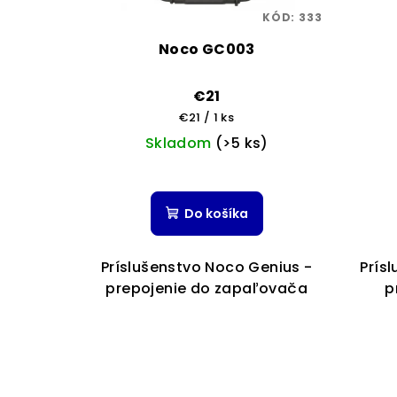
KÓD:
333
Noco GC003
€21
Jednotková
€21 / 1 ks
cena:
Skladom
(>5 ks)
Do košíka
Príslušenstvo Noco Genius -
Prís
prepojenie do zapaľovača
p