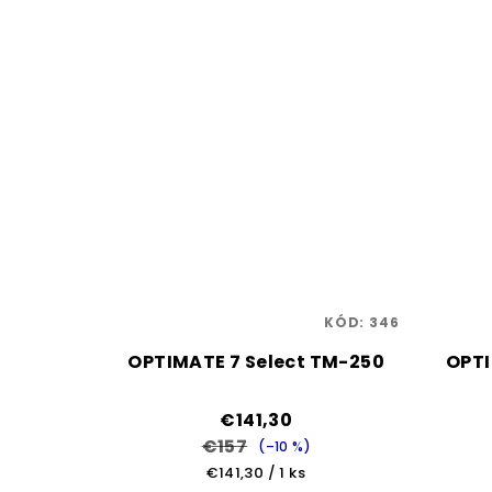
KÓD:
346
OPTIMATE 7 Select TM-250
OPTI
€141,30
€157
(–10 %)
Jednotková
€141,30 / 1 ks