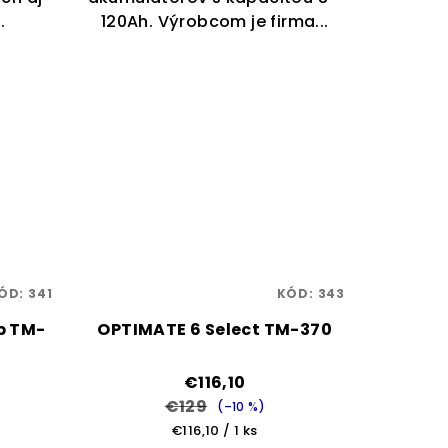
.
120Ah. Výrobcom je firma...
ÓD:
341
KÓD:
343
p TM-
OPTIMATE 6 Select TM-370
€116,10
€129
(–10 %)
Jednotková
€116,10 / 1 ks