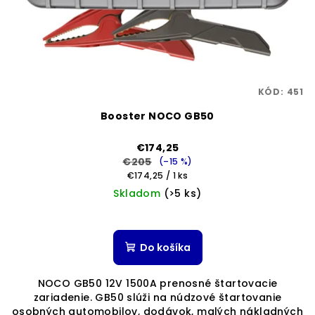
KÓD:
451
Booster NOCO GB50
€174,25
€205
(–15 %)
Jednotková
€174,25 / 1 ks
cena:
Skladom
(>5 ks)
Priemerné
hodnotenie
produktu
Do košíka
je
5,0
NOCO GB50 12V 1500A prenosné štartovacie
z
zariadenie. GB50 slúži na núdzové štartovanie
5
osobných automobilov, dodávok, malých nákladných
hviezdičiek.