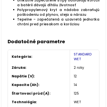
Unikátne zapečatené stĺpy odolávajú korózii
a batérii dávajú dlhšiu životnosť
Polypropylenový kryt a nádoba zabraňujú
poškodeniu od plynov, oleja a nárazu
Tepelne – zapečatená a uzavretá jednotka
chráni pred priesakom a koróziou
Dodatočné parametre
STANDARD
Kategória
:
WET
Záruka
:
2 roky
Napätie (V)
:
12
Kapacita (Ah)
:
14
Štartovací prúd (A)
:
125
Technológia
:
WET