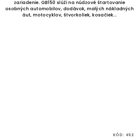
zariadenie. GB150 slúži na núdzové štartovanie
5
osobných automobilov, dodávok, malých nákladných
hviezdičiek.
áut, motocyklov, štvorkoliek, kosačiek...
KÓD:
452