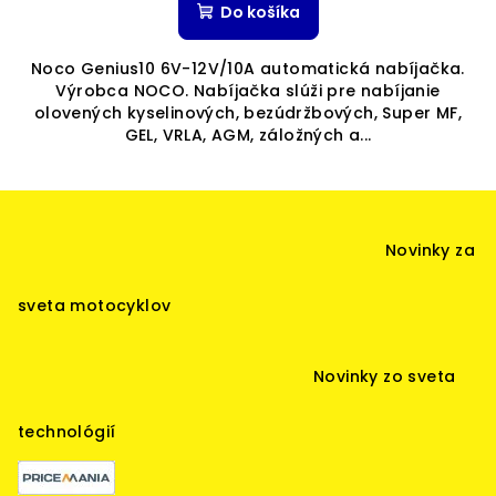
Do košíka
Noco Genius10 6V-12V/10A automatická nabíjačka.
Výrobca NOCO. Nabíjačka slúži pre nabíjanie
olovených kyselinových, bezúdržbových, Super MF,
GEL, VRLA, AGM, záložných a...
Z
á
Novinky za
p
ä
sveta motocyklov
t
i
Novinky zo sveta
e
technológií