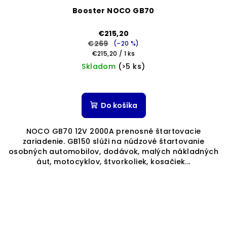
Booster NOCO GB70
€215,20
€269
(–20 %)
Jednotková
€215,20 / 1 ks
cena:
Skladom
(>5 ks)
Priemerné
hodnotenie
produktu
Do košíka
je
5,0
NOCO GB70 12V 2000A prenosné štartovacie
z
zariadenie. GB150 slúži na núdzové štartovanie
5
osobných automobilov, dodávok, malých nákladných
hviezdičiek.
áut, motocyklov, štvorkoliek, kosačiek...