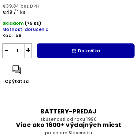
€39,84 bez DPH
Jednotková
€49 / 1 ks
cena:
Skladom
(>5 ks)
Možnosti doručenia
Kód:
159
−
+
Do košíka
Opýtať sa
BATTERY-PREDAJ
skúsenosti od roku 1990
Viac ako 1600+ výdajných miest
po celom Slovensku