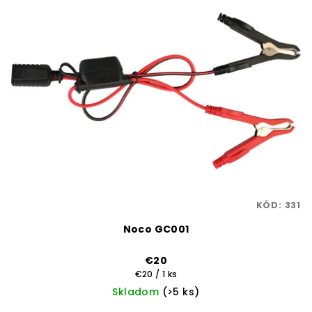
KÓD:
331
Noco GC001
€20
Jednotková
€20 / 1 ks
cena:
Skladom
(>5 ks)