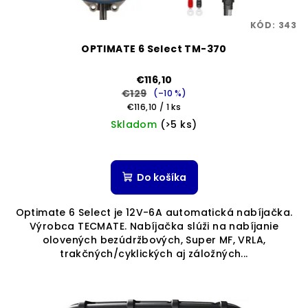
KÓD:
343
OPTIMATE 6 Select TM-370
€116,10
€129
(–10 %)
Jednotková
€116,10 / 1 ks
cena:
Skladom
(>5 ks)
Do košíka
Optimate 6 Select je 12V-6A automatická nabíjačka.
Výrobca TECMATE. Nabíjačka slúži na nabíjanie
olovených bezúdržbových, Super MF, VRLA,
trakčných/cyklických aj záložných...