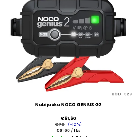
KÓD:
329
Nabíjačka NOCO GENIUS G2
€61,60
€70
(–12 %)
Jednotková
€61,60 / 1 ks
cena: