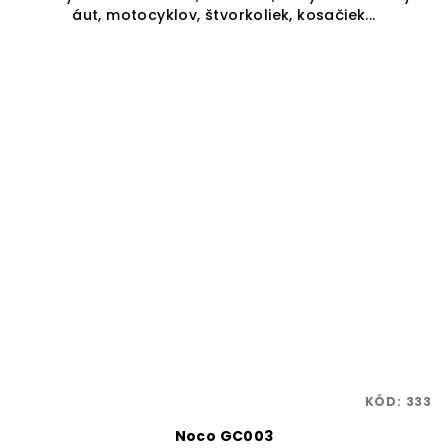
áut, motocyklov, štvorkoliek, kosačiek...
KÓD:
333
Noco GC003