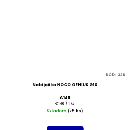
KÓD:
328
Nabíjačka NOCO GENIUS G10
€146
Jednotková
€146 / 1 ks
cena:
Skladom
(>5 ks)