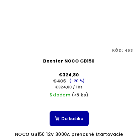
KÓD:
453
Booster NOCO GB150
€324,80
€406
(–20 %)
Jednotková
€324,80 / 1 ks
cena:
Skladom
(>5 ks)
Priemerné
hodnotenie
produktu
Do košíka
je
5,0
NOCO GB150 12V 3000A prenosné štartovacie
z