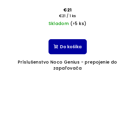
€21
Jednotková
€21 / 1 ks
cena:
Skladom
(>5 ks)
Do košíka
Príslušenstvo Noco Genius - prepojenie do
zapaľovača