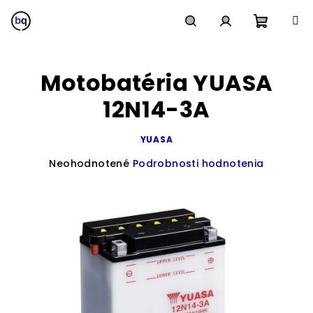
Prejsť
na
obsah
Nákup
Hľadať
Prihlásenie
Motobatéria YUASA
košík
12N14-3A
YUASA
Priemerné
Neohodnotené
Podrobnosti hodnotenia
hodnotenie
produktu
je
0,0
z
5
hviezdičiek.