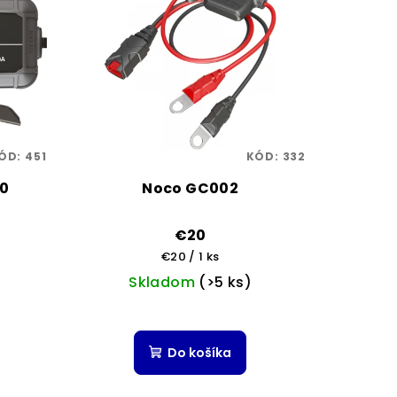
ÓD:
451
KÓD:
332
0
Noco GC002
€20
Jednotková
€20 / 1 ks
cena:
Skladom
(>5 ks)
é
Do košíka
ie