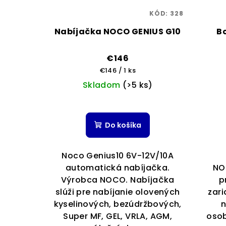
KÓD:
328
Nabíjačka NOCO GENIUS G10
B
€146
Jednotková
€146 / 1 ks
cena:
Skladom
(>5 ks)
Do košíka
Noco Genius10 6V-12V/10A
automatická nabíjačka.
NO
Výrobca NOCO. Nabíjačka
p
slúži pre nabíjanie olovených
zari
kyselinových, bezúdržbových,
n
Super MF, GEL, VRLA, AGM,
osob