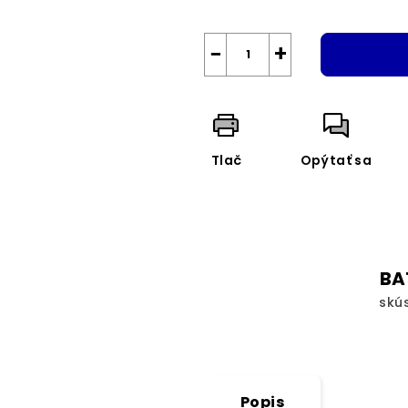
−
+
Tlač
Opýtať sa
BA
skú
Popis