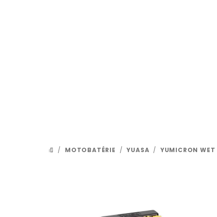
Prejsť
na
obsah
/
MOTOBATÉRIE
/
YUASA
/
YUMICRON WET
DOMOV