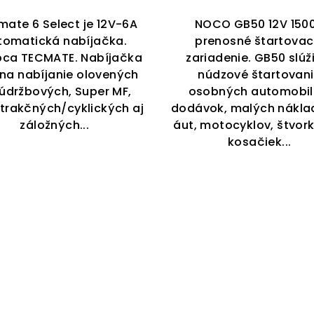
je
5,0
mate 6 Select je 12V-6A
NOCO GB50 12V 150
z
tomatická nabíjačka.
prenosné štartovac
5
bca TECMATE. Nabíjačka
zariadenie. GB50 slúž
hviezdiči
i na nabíjanie olovených
núdzové štartovan
údržbových, Super MF,
osobných automobil
 trakčných/cyklických aj
dodávok, malých nákla
záložných...
áut, motocyklov, štvork
kosačiek...