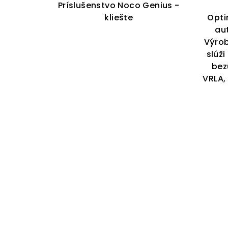
Príslušenstvo Noco Genius -
kliešte
Opti
au
Výro
slúž
bez
VRLA,