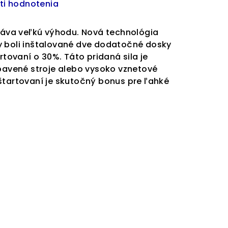
ti hodnotenia
va veľkú výhodu. Nová technológia
y boli inštalované dve dodatočné dosky
artovaní o 30%. Táto pridaná sila je
ybavené stroje alebo vysoko vznetové
štartovaní je skutočný bonus pre ľahké