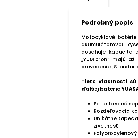
Podrobný popis
Motocyklové batérie
akumulátorovou kyse
dosahuje kapacita 
„YuMicron“ majú až
prevedenie „Standard
Tieto vlastnosti s
ďalšej batérie YUASA
Patentované sepa
Rozdeľovacia ko
Unikátne zapečat
životnosť
Polypropylenový 