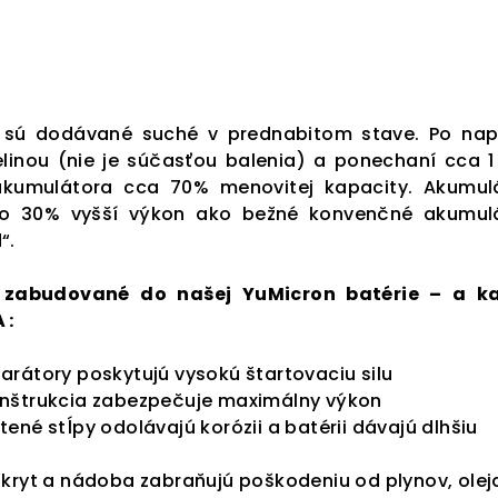
 sú dodávané suché v prednabitom stave. Po nap
linou (nie je súčasťou balenia) a ponechaní cca 1
akumulátora cca 70% menovitej kapacity. Akumul
 o 30% vyšší výkon ako bežné konvenčné akumul
“.
ú zabudované do našej YuMicron batérie – a k
 :
rátory poskytujú vysokú štartovaciu silu
nštrukcia zabezpečuje maximálny výkon
ené stĺpy odolávajú korózii a batérii dávajú dlhšiu
kryt a nádoba zabraňujú poškodeniu od plynov, olej