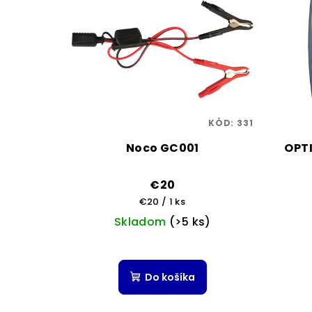
KÓD:
331
Noco GC001
OPTI
€20
Jednotková
€20 / 1 ks
cena:
Skladom
(>5 ks)
Do košíka