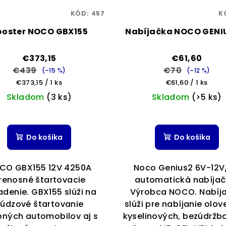
KÓD:
457
K
ooster NOCO GBX155
Nabíjačka NOCO GENI
€373,15
€61,60
€439
€70
(–15 %)
(–12 %)
Jednotková
Jednotková
€373,15 / 1 ks
€61,60 / 1 ks
cena:
cena:
Skladom
(3 ks)
Skladom
(>5 ks)
Do košíka
Do košíka
CO GBX155 12V 4250A
Noco Genius2 6V-12V
renosné štartovacie
automatická nabíjač
adenie. GBX155 slúži na
Výrobca NOCO. Nabíj
údzové štartovanie
slúži pre nabíjanie olo
ných automobilov aj s
kyselinových, bezúdržb