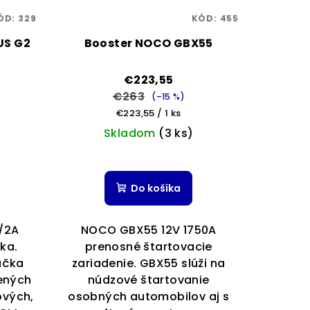
ÓD:
329
KÓD:
455
US G2
Booster NOCO GBX55
€223,55
€263
(–15 %)
Jednotková
€223,55 / 1 ks
cena:
Skladom
(3 ks)
Priemerné
hodnotenie
Do košíka
produktu
je
5,0
/2A
NOCO GBX55 12V 1750A
z
ka.
prenosné štartovacie
5
ačka
zariadenie. GBX55 slúži na
hviezdičiek.
vených
núdzové štartovanie
ových,
osobných automobilov aj s