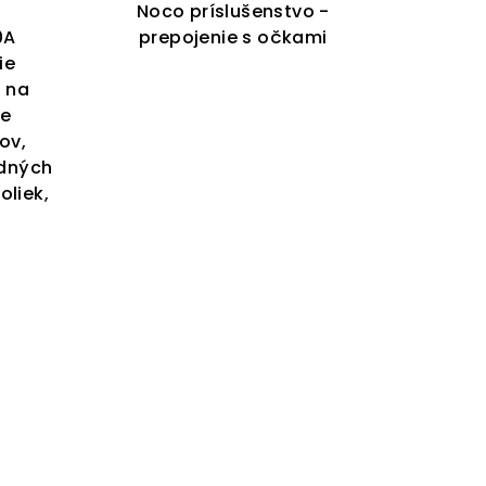
Noco príslušenstvo -
0A
prepojenie s očkami
ie
i na
ek.
ie
ov,
dných
oliek,