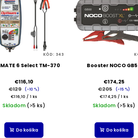
KÓD:
343
K
MATE 6 Select TM-370
Booster NOCO GB5
€116,10
€174,25
€129
€205
(–10 %)
(–15 %)
Jednotková
Jednotková
€116,10 / 1 ks
€174,25 / 1 ks
cena:
cena:
Skladom
(>5 ks)
Skladom
(>5 ks)
Priemern
hodnoten
Do košíka
Do košíka
produktu