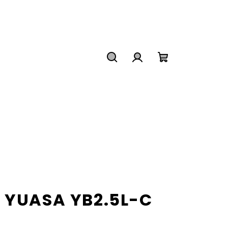
Hľadať
Prihlásenie
Nákupný
košík
 YUASA YB2.5L-C