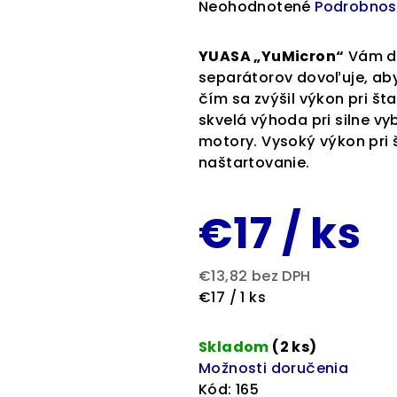
Priemerné
Neohodnotené
Podrobnos
hodnotenie
produktu
YUASA „YuMicron“
Vám dá
je
separátorov dovoľuje, ab
0,0
čím sa zvýšil výkon pri št
z
skvelá výhoda pri silne v
5
motory. Vysoký výkon pri 
hviezdičiek.
naštartovanie.
€17
/ ks
€13,82 bez DPH
Jednotková
€17 / 1 ks
cena:
Skladom
(2 ks)
Možnosti doručenia
Kód:
165