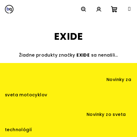
Prejsť
na
obsah
Nákup
Hľadať
Prihlásenie
EXIDE
košík
Žiadne produkty značky
EXIDE
sa nenašli...
Z
á
Novinky za
p
ä
sveta motocyklov
t
i
Novinky zo sveta
e
technológií