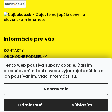
Informácie pre vás
KONTAKTY
OBCHODNÉ PODMIENKY
Reklamačné podmienky
Tento web používa súbory cookie. Ďalším
Podmienky ochrany osobných údajov
prechádzaním tohto webu vyjadrujete súhlas s
ich používaním. Viac informácií
tu
.
Copyright 2026
Battery Predaj - battery quality,
Nastavenie
štartovacie, prístrojové, záložné batérie,
nabíjačky, boostre, WET, AGM, GEL, LiFePO4, batérie
skladom, kvalita a spoľahlivosť.
. Všetky práva
vyhradené.
Upraviť nastavenie cookies
Odmietnuť
Súhlasím
Vytvoril Shoptet