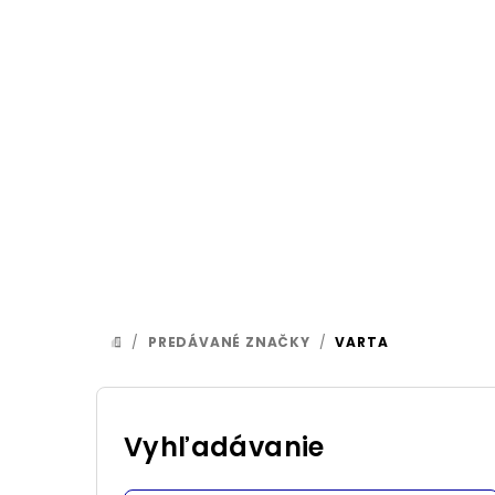
Prejsť
na
obsah
/
PREDÁVANÉ ZNAČKY
/
VARTA
DOMOV
B
o
Vyhľadávanie
č