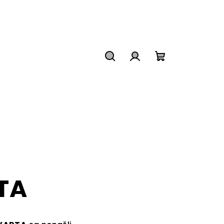
Hľadať
Prihlásenie
Nákupný
košík
TA