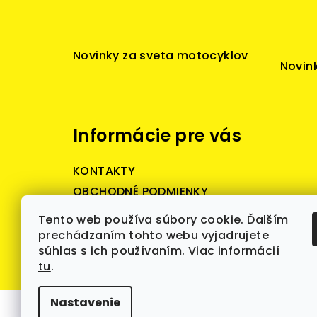
á
p
Novinky za sveta motocyklov
Novink
ä
t
i
Informácie pre vás
e
KONTAKTY
OBCHODNÉ PODMIENKY
Reklamačné podmienky
Tento web používa súbory cookie. Ďalším
Podmienky ochrany osobných
prechádzaním tohto webu vyjadrujete
údajov
súhlas s ich používaním. Viac informácií
tu
.
Nastavenie