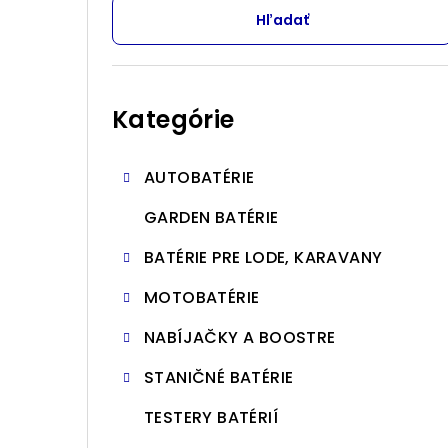
Hľadať
n
ý
Preskočiť
p
kategórie
Kategórie
a
n
AUTOBATÉRIE
e
GARDEN BATÉRIE
l
BATÉRIE PRE LODE, KARAVANY
MOTOBATÉRIE
NABÍJAČKY A BOOSTRE
STANIČNÉ BATÉRIE
TESTERY BATÉRIÍ