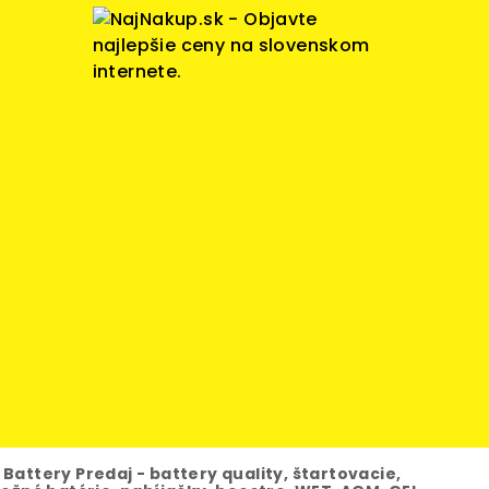
6
Battery Predaj - battery quality, štartovacie,