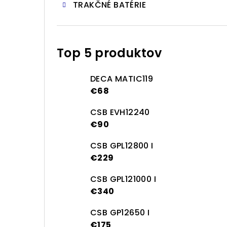
TRAKČNÉ BATÉRIE
Top 5 produktov
DECA MATIC119
€68
CSB EVH12240
€90
CSB GPL12800 I
€229
CSB GPL121000 I
€340
CSB GP12650 I
€175