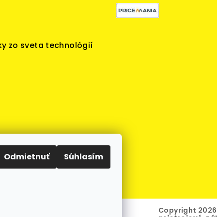
y zo sveta technológií
Odmietnuť
Súhlasím
Copyright 202