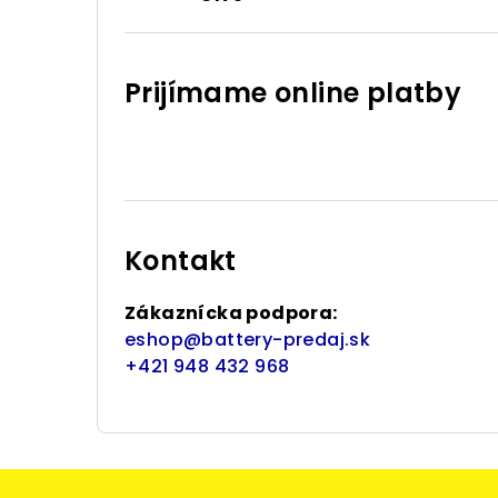
Prijímame online platby
Kontakt
Zákaznícka podpora:
eshop
@
battery-predaj.sk
+421 948 432 968
Z