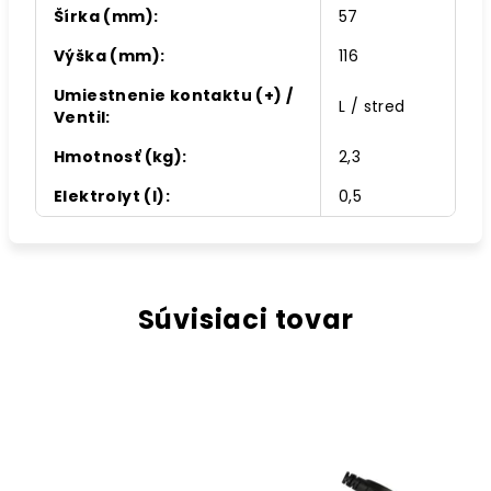
Šírka (mm)
:
57
Výška (mm)
:
116
Umiestnenie kontaktu (+) /
L / stred
Ventil
:
Hmotnosť (kg)
:
2,3
Elektrolyt (l)
:
0,5
Súvisiaci tovar