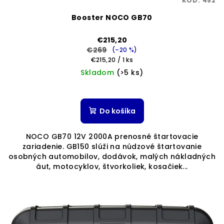
KÓD:
452
Booster NOCO GB70
€215,20
€269
(–20 %)
Jednotková
€215,20 / 1 ks
cena:
Skladom
(>5 ks)
Priemerné
hodnotenie
produktu
Do košíka
je
5,0
NOCO GB70 12V 2000A prenosné štartovacie
z
zariadenie. GB150 slúži na núdzové štartovanie
5
osobných automobilov, dodávok, malých nákladných
hviezdičiek.
áut, motocyklov, štvorkoliek, kosačiek...