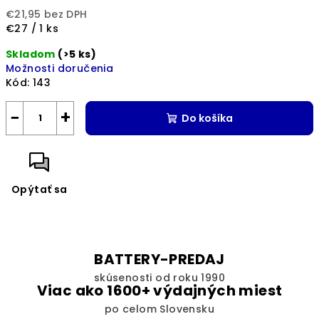
€21,95 bez DPH
Jednotková
€27 / 1 ks
cena:
Skladom
(>5 ks)
Možnosti doručenia
Kód:
143
−
+
Do košíka
Opýtať sa
BATTERY-PREDAJ
skúsenosti od roku 1990
Viac ako 1600+ výdajných miest
po celom Slovensku