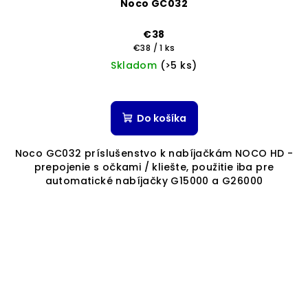
Noco GC032
€38
Jednotková
€38 / 1 ks
cena:
Skladom
(>5 ks)
Do košíka
Noco GC032 príslušenstvo k nabíjačkám NOCO HD -
prepojenie s očkami / kliešte, použitie iba pre
automatické nabíjačky G15000 a G26000