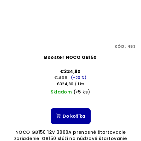
KÓD:
453
Booster NOCO GB150
€324,80
€406
(–20 %)
Jednotková
€324,80 / 1 ks
cena:
Skladom
(>5 ks)
Priemerné
hodnotenie
produktu
Do košíka
je
5,0
NOCO GB150 12V 3000A prenosné štartovacie
z
zariadenie. GB150 slúži na núdzové štartovanie
5