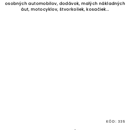
osobných automobilov, dodávok, malých nákladných
hviezdičiek.
áut, motocyklov, štvorkoliek, kosačiek...
KÓD:
335