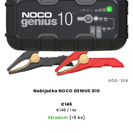
KÓD:
328
Nabíjačka NOCO GENIUS G10
€146
Jednotková
€146 / 1 ks
cena:
Skladom
(>5 ks)