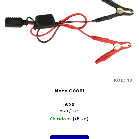
KÓD:
331
Noco GC001
€20
Jednotková
€20 / 1 ks
cena:
Skladom
(>5 ks)