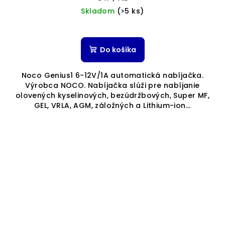
cena:
Skladom
(>5 ks)
Priemerné
hodnotenie
produktu
Do košíka
je
5,0
Noco Genius1 6-12V/1A automatická nabíjačka.
z
Výrobca NOCO. Nabíjačka slúži pre nabíjanie
5
olovených kyselinových, bezúdržbových, Super MF,
hviezdičiek.
GEL, VRLA, AGM, záložných a Lithium-ion...