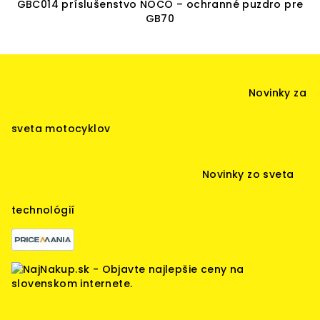
GBC014 príslušenstvo NOCO – ochranné puzdro pre
GB70
Z
á
Novinky za
p
ä
sveta motocyklov
t
i
Novinky zo sveta
e
technológií