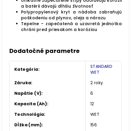
Unikátne zapečatené stĺpy odolávajú korózii
a batérii dávajú dlhšiu životnosť
Polypropylenový kryt a nádoba zabraňujú
poškodeniu od plynov, oleja a nárazu
Tepelne – zapečatená a uzavretá jednotka
chráni pred priesakom a koróziou
Dodatočné parametre
STANDARD
Kategória
:
WET
Záruka
:
2 roky
Napätie (V)
:
6
Kapacita (Ah)
:
12
Technológia
:
WET
Dĺžka (mm)
:
156