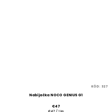
KÓD:
327
Nabíjačka NOCO GENIUS G1
€47
Jednotková
€47 / 1 ks