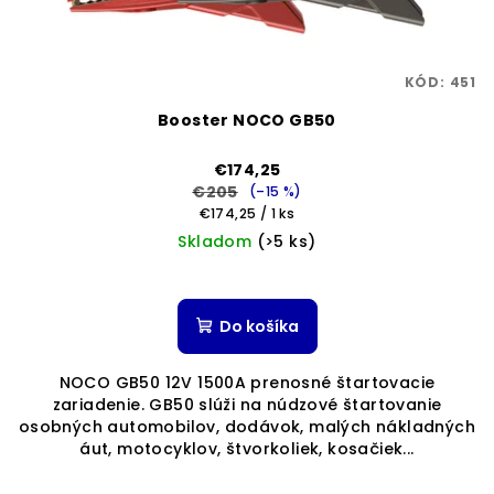
KÓD:
451
Booster NOCO GB50
€174,25
€205
(–15 %)
Jednotková
€174,25 / 1 ks
cena:
Skladom
(>5 ks)
Priemerné
hodnotenie
produktu
Do košíka
je
5,0
NOCO GB50 12V 1500A prenosné štartovacie
z
zariadenie. GB50 slúži na núdzové štartovanie
5
osobných automobilov, dodávok, malých nákladných
hviezdičiek.
áut, motocyklov, štvorkoliek, kosačiek...