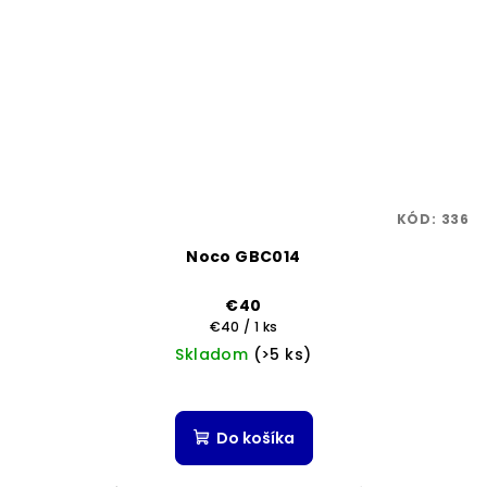
KÓD:
336
Noco GBC014
€40
Jednotková
€40 / 1 ks
cena:
Skladom
(>5 ks)
Do košíka