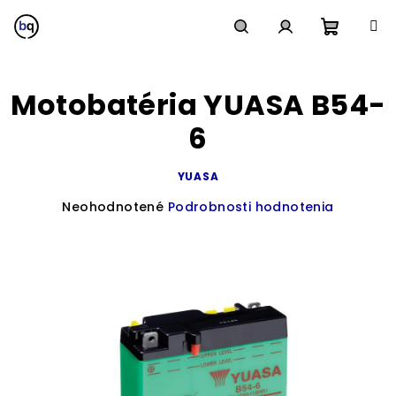
Prejsť
na
obsah
Nákup
Hľadať
Prihlásenie
Motobatéria YUASA B54-
košík
6
YUASA
Priemerné
Neohodnotené
Podrobnosti hodnotenia
hodnotenie
produktu
je
0,0
z
5
hviezdičiek.